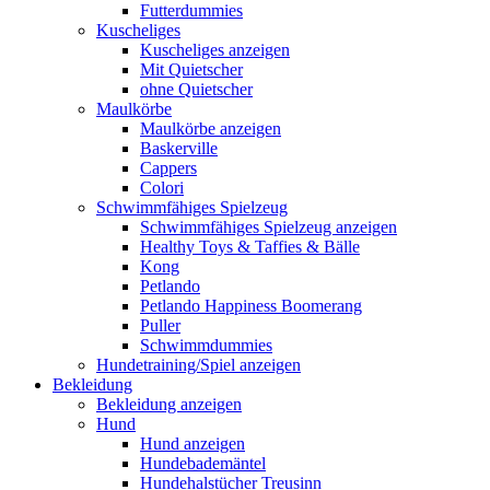
Futterdummies
Kuscheliges
Kuscheliges anzeigen
Mit Quietscher
ohne Quietscher
Maulkörbe
Maulkörbe anzeigen
Baskerville
Cappers
Colori
Schwimmfähiges Spielzeug
Schwimmfähiges Spielzeug anzeigen
Healthy Toys & Taffies & Bälle
Kong
Petlando
Petlando Happiness Boomerang
Puller
Schwimmdummies
Hundetraining/Spiel anzeigen
Bekleidung
Bekleidung anzeigen
Hund
Hund anzeigen
Hundebademäntel
Hundehalstücher Treusinn