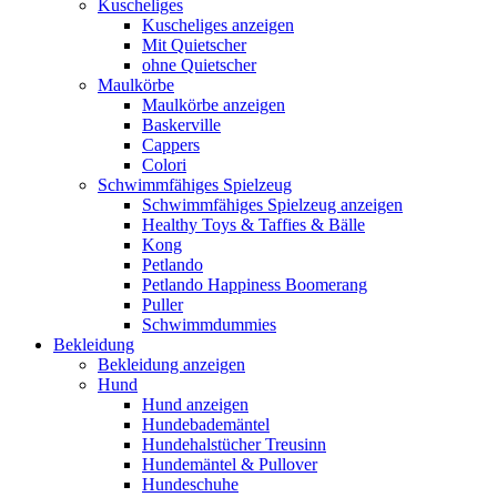
Kuscheliges
Kuscheliges anzeigen
Mit Quietscher
ohne Quietscher
Maulkörbe
Maulkörbe anzeigen
Baskerville
Cappers
Colori
Schwimmfähiges Spielzeug
Schwimmfähiges Spielzeug anzeigen
Healthy Toys & Taffies & Bälle
Kong
Petlando
Petlando Happiness Boomerang
Puller
Schwimmdummies
Bekleidung
Bekleidung anzeigen
Hund
Hund anzeigen
Hundebademäntel
Hundehalstücher Treusinn
Hundemäntel & Pullover
Hundeschuhe