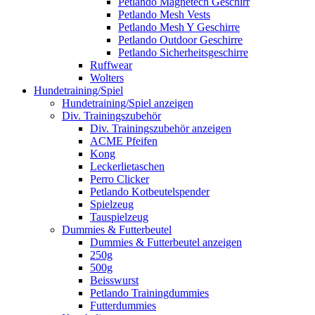
Petlando Magnetech Geschirr
Petlando Mesh Vests
Petlando Mesh Y Geschirre
Petlando Outdoor Geschirre
Petlando Sicherheitsgeschirre
Ruffwear
Wolters
Hundetraining/Spiel
Hundetraining/Spiel anzeigen
Div. Trainingszubehör
Div. Trainingszubehör anzeigen
ACME Pfeifen
Kong
Leckerlietaschen
Perro Clicker
Petlando Kotbeutelspender
Spielzeug
Tauspielzeug
Dummies & Futterbeutel
Dummies & Futterbeutel anzeigen
250g
500g
Beisswurst
Petlando Trainingdummies
Futterdummies