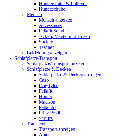
Hundemäntel & Pullover
Hundeschuhe
Mensch
Mensch anzeigen
Accessoires
Fellafit Schuhe
Jacken, Mäntel und Hosen
Socken
Taschen
Bekleidung anzeigen
Schlafplätze/Transport
Schlafplätze/Transport anzeigen
Schlafplätze & Decken
Schlafplätze & Decken anzeigen
Cazo
Dogstyler
Fellafit
Hunter
Maelson
Petlando
Prinz Poldi
Scruffs
Transport
Transport anzeigen
Auto