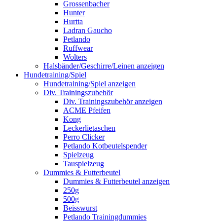
Grossenbacher
Hunter
Hurtta
Ladran Gaucho
Petlando
Ruffwear
Wolters
Halsbänder/Geschirre/Leinen anzeigen
Hundetraining/Spiel
Hundetraining/Spiel anzeigen
Div. Trainingszubehör
Div. Trainingszubehör anzeigen
ACME Pfeifen
Kong
Leckerlietaschen
Perro Clicker
Petlando Kotbeutelspender
Spielzeug
Tauspielzeug
Dummies & Futterbeutel
Dummies & Futterbeutel anzeigen
250g
500g
Beisswurst
Petlando Trainingdummies