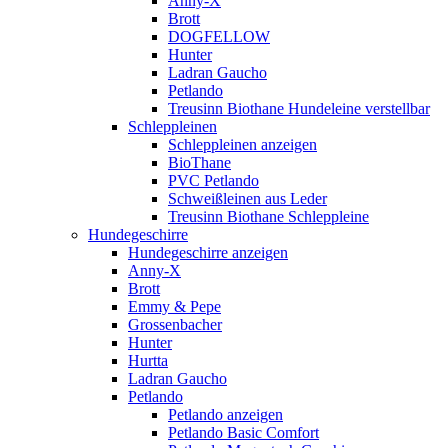
Anny-X
Brott
DOGFELLOW
Hunter
Ladran Gaucho
Petlando
Treusinn Biothane Hundeleine verstellbar
Schleppleinen
Schleppleinen anzeigen
BioThane
PVC Petlando
Schweißleinen aus Leder
Treusinn Biothane Schleppleine
Hundegeschirre
Hundegeschirre anzeigen
Anny-X
Brott
Emmy & Pepe
Grossenbacher
Hunter
Hurtta
Ladran Gaucho
Petlando
Petlando anzeigen
Petlando Basic Comfort