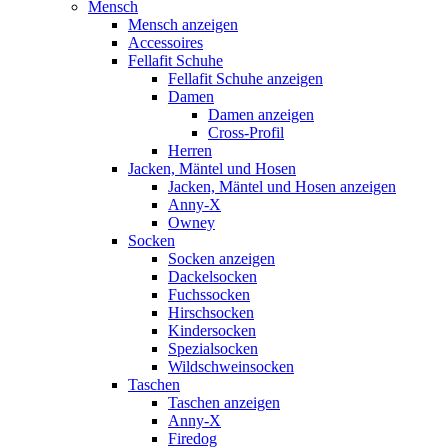
Mensch
Mensch anzeigen
Accessoires
Fellafit Schuhe
Fellafit Schuhe anzeigen
Damen
Damen anzeigen
Cross-Profil
Herren
Jacken, Mäntel und Hosen
Jacken, Mäntel und Hosen anzeigen
Anny-X
Owney
Socken
Socken anzeigen
Dackelsocken
Fuchssocken
Hirschsocken
Kindersocken
Spezialsocken
Wildschweinsocken
Taschen
Taschen anzeigen
Anny-X
Firedog