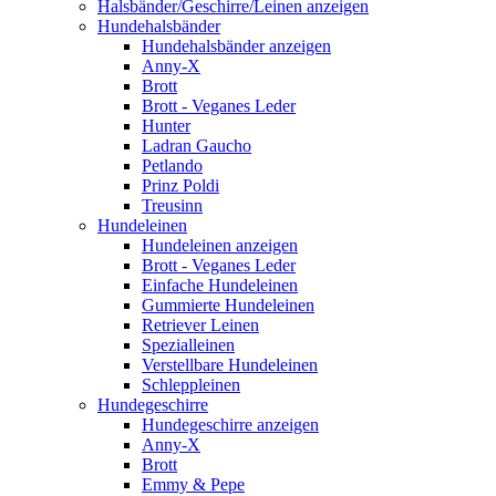
Halsbänder/Geschirre/Leinen anzeigen
Hundehalsbänder
Hundehalsbänder anzeigen
Anny-X
Brott
Brott - Veganes Leder
Hunter
Ladran Gaucho
Petlando
Prinz Poldi
Treusinn
Hundeleinen
Hundeleinen anzeigen
Brott - Veganes Leder
Einfache Hundeleinen
Gummierte Hundeleinen
Retriever Leinen
Spezialleinen
Verstellbare Hundeleinen
Schleppleinen
Hundegeschirre
Hundegeschirre anzeigen
Anny-X
Brott
Emmy & Pepe