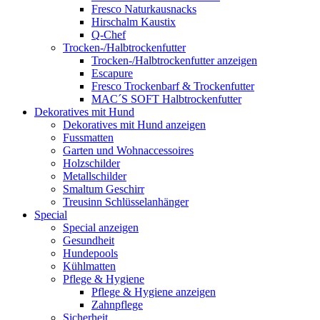
Fresco Naturkausnacks
Hirschalm Kaustix
Q-Chef
Trocken-/Halbtrockenfutter
Trocken-/Halbtrockenfutter anzeigen
Escapure
Fresco Trockenbarf & Trockenfutter
MAC´S SOFT Halbtrockenfutter
Dekoratives mit Hund
Dekoratives mit Hund anzeigen
Fussmatten
Garten und Wohnaccessoires
Holzschilder
Metallschilder
Smaltum Geschirr
Treusinn Schlüsselanhänger
Special
Special anzeigen
Gesundheit
Hundepools
Kühlmatten
Pflege & Hygiene
Pflege & Hygiene anzeigen
Zahnpflege
Sicherheit