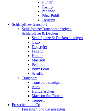
Hunter
Owney
Petlando
Prinz Poldi
Treusinn
Schlafplätze/Transport
Schlafplätze/Transport anzeigen
Schlafplätze & Decken
Schlafplätze & Decken anzeigen
Cazo
Dogstyler
Fellafit
Hunter
Maelson
Petlando
Prinz Poldi
Scruffs
Transport
Transport anzeigen
Auto
Hundetaschen
Maelson Stoffboxen
Treppen
Fresschen und Co
Fresschen und Co anzeigen