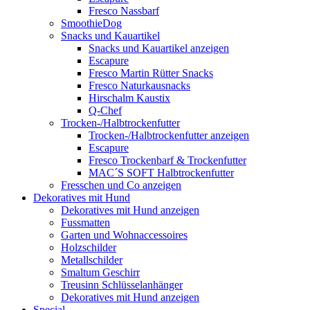
Fresco Nassbarf
SmoothieDog
Snacks und Kauartikel
Snacks und Kauartikel anzeigen
Escapure
Fresco Martin Rütter Snacks
Fresco Naturkausnacks
Hirschalm Kaustix
Q-Chef
Trocken-/Halbtrockenfutter
Trocken-/Halbtrockenfutter anzeigen
Escapure
Fresco Trockenbarf & Trockenfutter
MAC´S SOFT Halbtrockenfutter
Fresschen und Co anzeigen
Dekoratives mit Hund
Dekoratives mit Hund anzeigen
Fussmatten
Garten und Wohnaccessoires
Holzschilder
Metallschilder
Smaltum Geschirr
Treusinn Schlüsselanhänger
Dekoratives mit Hund anzeigen
Special