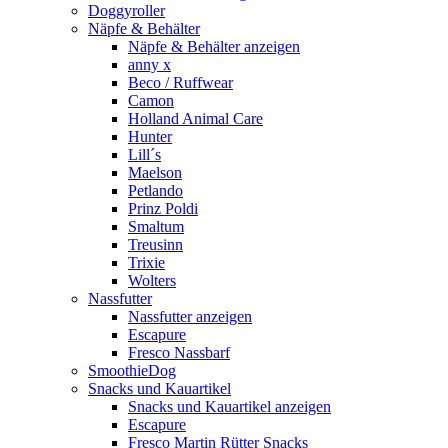
Doggyroller
Näpfe & Behälter
Näpfe & Behälter anzeigen
anny x
Beco / Ruffwear
Camon
Holland Animal Care
Hunter
Lill´s
Maelson
Petlando
Prinz Poldi
Smaltum
Treusinn
Trixie
Wolters
Nassfutter
Nassfutter anzeigen
Escapure
Fresco Nassbarf
SmoothieDog
Snacks und Kauartikel
Snacks und Kauartikel anzeigen
Escapure
Fresco Martin Rütter Snacks