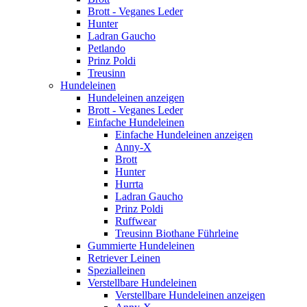
Brott - Veganes Leder
Hunter
Ladran Gaucho
Petlando
Prinz Poldi
Treusinn
Hundeleinen
Hundeleinen anzeigen
Brott - Veganes Leder
Einfache Hundeleinen
Einfache Hundeleinen anzeigen
Anny-X
Brott
Hunter
Hurrta
Ladran Gaucho
Prinz Poldi
Ruffwear
Treusinn Biothane Führleine
Gummierte Hundeleinen
Retriever Leinen
Spezialleinen
Verstellbare Hundeleinen
Verstellbare Hundeleinen anzeigen