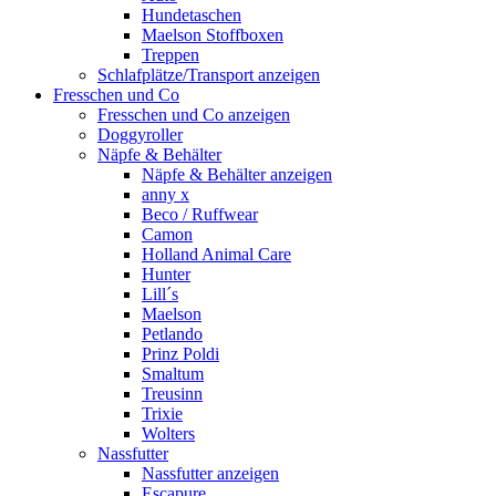
Hundetaschen
Maelson Stoffboxen
Treppen
Schlafplätze/Transport anzeigen
Fresschen und Co
Fresschen und Co anzeigen
Doggyroller
Näpfe & Behälter
Näpfe & Behälter anzeigen
anny x
Beco / Ruffwear
Camon
Holland Animal Care
Hunter
Lill´s
Maelson
Petlando
Prinz Poldi
Smaltum
Treusinn
Trixie
Wolters
Nassfutter
Nassfutter anzeigen
Escapure