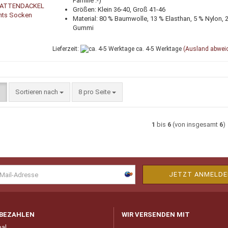
Familie :-)
Größen: Klein 36-40, Groß 41-46
Material: 80 % Baumwolle, 13 % Elasthan, 5 % Nylon, 
Gummi
Lieferzeit:
ca. 4-5 Werktage
(Ausland abwei
Sortieren nach
pro Seite
Sortieren nach
8 pro Seite
1
bis
6
(von insgesamt
6
)
 BEZAHLEN
WIR VERSENDEN MIT