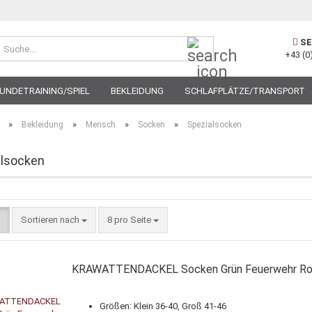
Suche...
SE
+43 (0
UNDETRAINING/SPIEL
BEKLEIDUNG
SCHLAFPLÄTZE/TRANSPORT
»
»
»
»
Bekleidung
Mensch
Socken
Spezialsocken
alsocken
Sortieren nach
pro Seite
Sortieren nach
8 pro Seite
KRAWATTENDACKEL Socken Grün Feuerwehr Ro
Größen: Klein 36-40, Groß 41-46