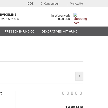
DE
Kundenlogin
Merkzettel
RVICELINE
Ihr Warenkorb
)2236 502 585
0,00 EUR
FRESSCHEN UND CO
DEKORATIVES MIT HUND
1
t
19,90 EUR