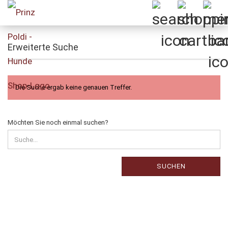
Erweiterte Suche
Die Suche ergab keine genauen Treffer.
MÖCHTEN
Möchten Sie noch einmal suchen?
SIE
NOCH
EINMAL
SUCHEN?
SUCHEN