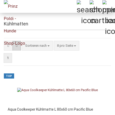
Kühlmatten
Sortieren nach
pro Seite
Sortieren nach
8 pro Seite
1
TOP
Aqua Coolkeeper Kühlmatte L 80x60 cm Pacific Blue