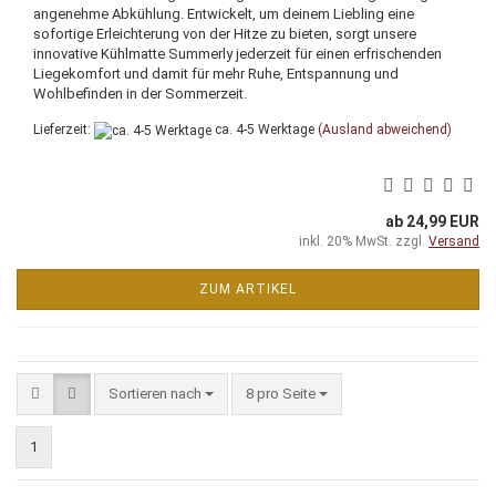
angenehme Abkühlung. Entwickelt, um deinem Liebling eine
sofortige Erleichterung von der Hitze zu bieten, sorgt unsere
innovative Kühlmatte Summerly jederzeit für einen erfrischenden
Liegekomfort und damit für mehr Ruhe, Entspannung und
Wohlbefinden in der Sommerzeit.
Lieferzeit:
ca. 4-5 Werktage
(Ausland abweichend)
ab 24,99 EUR
inkl. 20% MwSt. zzgl.
Versand
ZUM ARTIKEL
Sortieren nach
pro Seite
Sortieren nach
8 pro Seite
1