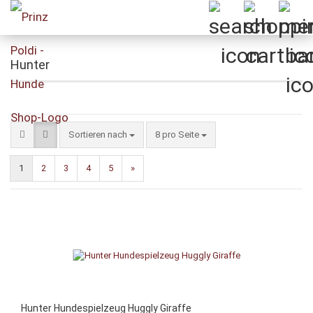
Hunter
Sortieren nach
pro Seite
Sortieren nach
8 pro Seite
1
2
3
4
5
»
Hunter Hundespielzeug Huggly Giraffe