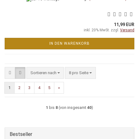
11,99 EUR
inkl. 20% MwSt. zzgl.
Versand
IN DEN WARENKORB
Sortieren nach
pro Seite
Sortieren nach
8 pro Seite
1
2
3
4
5
»
1
bis
8
(von insgesamt
40
)
Bestseller