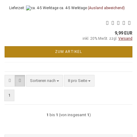
Lieferzeit:
ca. 4-5 Werktage
(Ausland abweichend)
9,99 EUR
inkl. 20% MwSt. zzgl.
Versand
ZUM ARTIKEL
Sortieren nach
pro Seite
Sortieren nach
8 pro Seite
1
1
bis
1
(von insgesamt
1
)