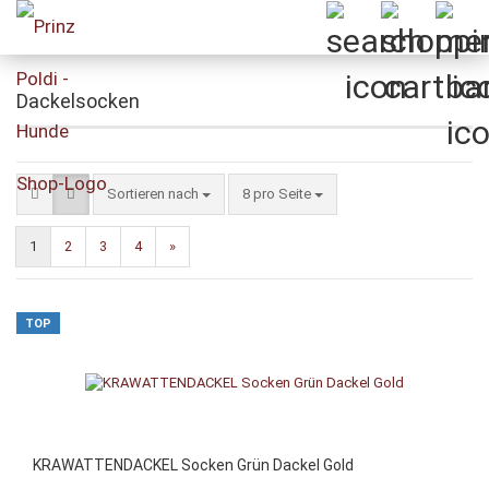
Dackelsocken
Sortieren nach
pro Seite
Sortieren nach
8 pro Seite
1
2
3
4
»
TOP
KRAWATTENDACKEL Socken Grün Dackel Gold