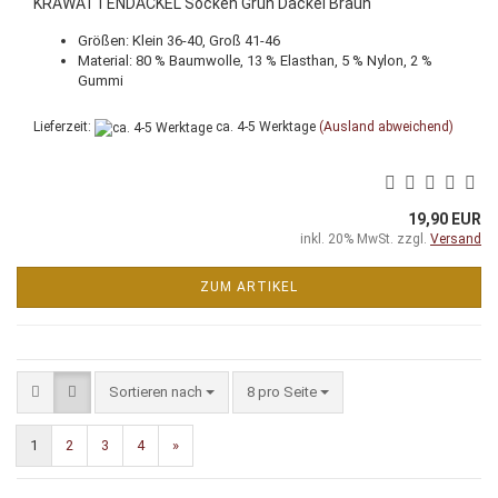
KRAWATTENDACKEL Socken Grün Dackel Braun
Größen: Klein 36-40, Groß 41-46
Material: 80 % Baumwolle, 13 % Elasthan, 5 % Nylon, 2 %
Gummi
Lieferzeit:
ca. 4-5 Werktage
(Ausland abweichend)
19,90 EUR
inkl. 20% MwSt. zzgl.
Versand
ZUM ARTIKEL
Sortieren nach
pro Seite
Sortieren nach
8 pro Seite
1
2
3
4
»