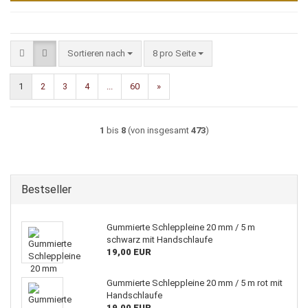
Sortieren nach
pro Seite
Sortieren nach
8 pro Seite
1
2
3
4
...
60
»
1
bis
8
(von insgesamt
473
)
Bestseller
Gummierte Schleppleine 20 mm / 5 m
schwarz mit Handschlaufe
19,00 EUR
Gummierte Schleppleine 20 mm / 5 m rot mit
Handschlaufe
19,00 EUR