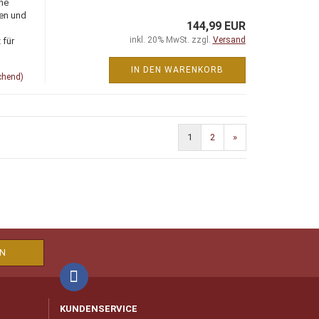
ne
ien und
144,99 EUR
inkl. 20% MwSt. zzgl.
Versand
 für
IN DEN WARENKORB
chend)
1
2
»
KUNDENSERVICE