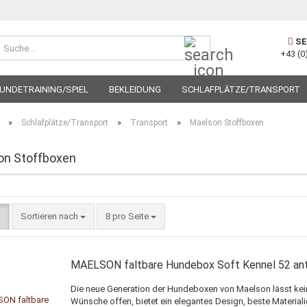
Suche...
SE
+43 (0
UNDETRAINING/SPIEL
BEKLEIDUNG
SCHLAFPLÄTZE/TRANSPORT
»
»
»
Schlafplätze/Transport
Transport
Maelson Stoffboxen
on Stoffboxen
Sortieren nach
pro Seite
Sortieren nach
8 pro Seite
MAELSON faltbare Hundebox Soft Kennel 52 ant
Die neue Generation der Hundeboxen von Maelson lässt kei
Wünsche offen, bietet ein elegantes Design, beste Material