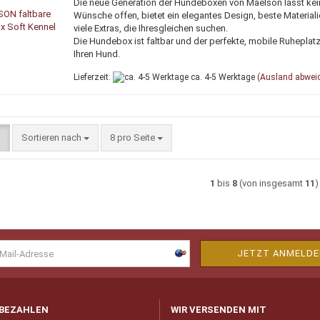
Die neue Generation der Hundeboxen von Maelson lässt kei
Wünsche offen, bietet ein elegantes Design, beste Material
viele Extras, die Ihresgleichen suchen.
Die Hundebox ist faltbar und der perfekte, mobile Ruheplatz
Ihren Hund.
Lieferzeit:
ca. 4-5 Werktage
(Ausland abwei
Sortieren nach
pro Seite
Sortieren nach
8 pro Seite
1
bis
8
(von insgesamt
11
)
 BEZAHLEN
WIR VERSENDEN MIT