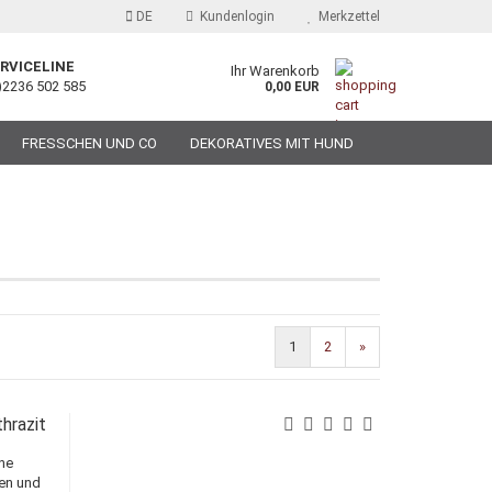
DE
Kundenlogin
Merkzettel
RVICELINE
Ihr Warenkorb
)2236 502 585
0,00 EUR
FRESSCHEN UND CO
DEKORATIVES MIT HUND
1
2
»
hrazit
ne
ien und