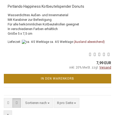
Petlando Happiness Kotbeutelspender Donuts
Wasserdichtes Außen- und Innenmaterial
Mit Karabiner zur Befestigung
Für alle herkömmlichen Kotbeutelrollen geeignet
In verschiedenen Farben erhältlich
Größe 5 x 7,5 cm
Lieferzeit:
ca. 4-5 Werktage
(Ausland abweichend)
7,99 EUR
inkl. 20% MwSt. zzgl.
Versand
IN DEN WARENKORB
Sortieren nach
pro Seite
Sortieren nach
8 pro Seite