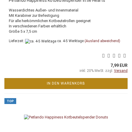
Petlando Happiness Kotbeutelspender little Hearts
Wasserdichtes Außen- und Innenmaterial
Mit Karabiner zur Befestigung
Für alle herkömmlichen Kotbeutelrollen geeignet
In verschiedenen Farben erhältlich
Größe 5 x 7,5 cm
Lieferzeit:
ca. 4-5 Werktage
(Ausland abweichend)
7,99 EUR
inkl. 20% MwSt. zzgl.
Versand
IN DEN WARENKORB
TOP