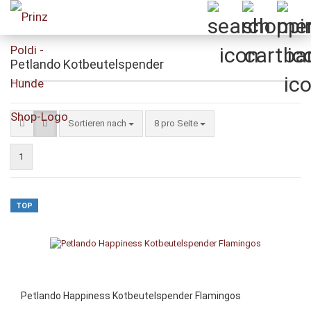
Petlando Kotbeutelspender
Sortieren nach
pro Seite
Sortieren nach
8 pro Seite
1
TOP
Petlando Happiness Kotbeutelspender Flamingos