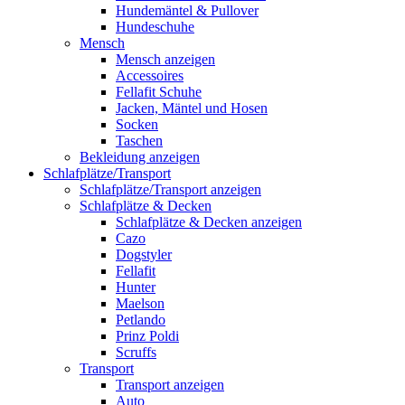
Hundemäntel & Pullover
Hundeschuhe
Mensch
Mensch anzeigen
Accessoires
Fellafit Schuhe
Jacken, Mäntel und Hosen
Socken
Taschen
Bekleidung anzeigen
Schlafplätze/Transport
Schlafplätze/Transport anzeigen
Schlafplätze & Decken
Schlafplätze & Decken anzeigen
Cazo
Dogstyler
Fellafit
Hunter
Maelson
Petlando
Prinz Poldi
Scruffs
Transport
Transport anzeigen
Auto