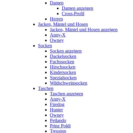
Damen
Damen anzeigen
Cross-Profil
Herren
Jacken, Mäntel und Hosen
Jacken, Mäntel und Hosen anzeigen
Anny-X
Owney
Socken
Socken anzeigen
Dackelsocken
Fuchssocken
Hirschsocken
Kindersocken
Spezialsocken
Wildschweinsocken
Taschen
Taschen anzeigen
Anny-X
Firedog
Hunter
Owney
Petlando
Prinz Poldi
Treusinn