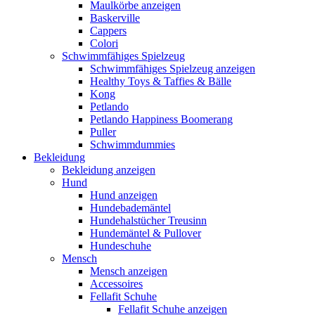
Maulkörbe anzeigen
Baskerville
Cappers
Colori
Schwimmfähiges Spielzeug
Schwimmfähiges Spielzeug anzeigen
Healthy Toys & Taffies & Bälle
Kong
Petlando
Petlando Happiness Boomerang
Puller
Schwimmdummies
Bekleidung
Bekleidung anzeigen
Hund
Hund anzeigen
Hundebademäntel
Hundehalstücher Treusinn
Hundemäntel & Pullover
Hundeschuhe
Mensch
Mensch anzeigen
Accessoires
Fellafit Schuhe
Fellafit Schuhe anzeigen