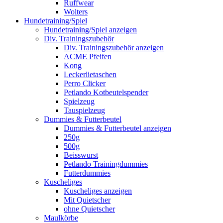
Ruffwear
Wolters
Hundetraining/Spiel
Hundetraining/Spiel anzeigen
Div. Trainingszubehör
Div. Trainingszubehör anzeigen
ACME Pfeifen
Kong
Leckerlietaschen
Perro Clicker
Petlando Kotbeutelspender
Spielzeug
Tauspielzeug
Dummies & Futterbeutel
Dummies & Futterbeutel anzeigen
250g
500g
Beisswurst
Petlando Trainingdummies
Futterdummies
Kuscheliges
Kuscheliges anzeigen
Mit Quietscher
ohne Quietscher
Maulkörbe