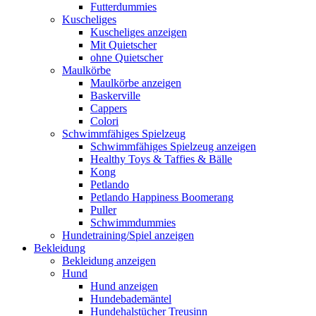
Futterdummies
Kuscheliges
Kuscheliges anzeigen
Mit Quietscher
ohne Quietscher
Maulkörbe
Maulkörbe anzeigen
Baskerville
Cappers
Colori
Schwimmfähiges Spielzeug
Schwimmfähiges Spielzeug anzeigen
Healthy Toys & Taffies & Bälle
Kong
Petlando
Petlando Happiness Boomerang
Puller
Schwimmdummies
Hundetraining/Spiel anzeigen
Bekleidung
Bekleidung anzeigen
Hund
Hund anzeigen
Hundebademäntel
Hundehalstücher Treusinn