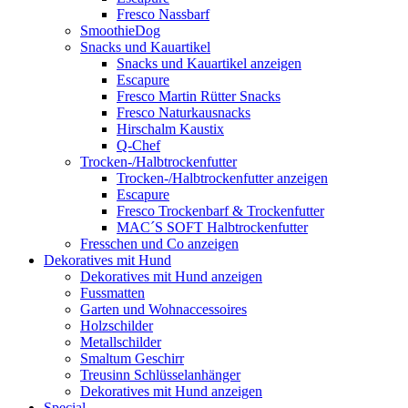
Fresco Nassbarf
SmoothieDog
Snacks und Kauartikel
Snacks und Kauartikel anzeigen
Escapure
Fresco Martin Rütter Snacks
Fresco Naturkausnacks
Hirschalm Kaustix
Q-Chef
Trocken-/Halbtrockenfutter
Trocken-/Halbtrockenfutter anzeigen
Escapure
Fresco Trockenbarf & Trockenfutter
MAC´S SOFT Halbtrockenfutter
Fresschen und Co anzeigen
Dekoratives mit Hund
Dekoratives mit Hund anzeigen
Fussmatten
Garten und Wohnaccessoires
Holzschilder
Metallschilder
Smaltum Geschirr
Treusinn Schlüsselanhänger
Dekoratives mit Hund anzeigen
Special