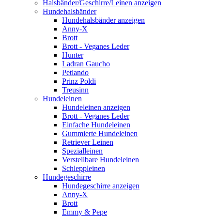
Halsbänder/Geschirre/Leinen anzeigen
Hundehalsbänder
Hundehalsbänder anzeigen
Anny-X
Brott
Brott - Veganes Leder
Hunter
Ladran Gaucho
Petlando
Prinz Poldi
Treusinn
Hundeleinen
Hundeleinen anzeigen
Brott - Veganes Leder
Einfache Hundeleinen
Gummierte Hundeleinen
Retriever Leinen
Spezialleinen
Verstellbare Hundeleinen
Schleppleinen
Hundegeschirre
Hundegeschirre anzeigen
Anny-X
Brott
Emmy & Pepe