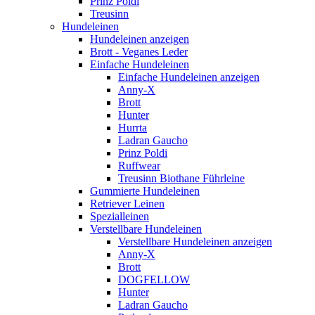
Prinz Poldi
Treusinn
Hundeleinen
Hundeleinen anzeigen
Brott - Veganes Leder
Einfache Hundeleinen
Einfache Hundeleinen anzeigen
Anny-X
Brott
Hunter
Hurrta
Ladran Gaucho
Prinz Poldi
Ruffwear
Treusinn Biothane Führleine
Gummierte Hundeleinen
Retriever Leinen
Spezialleinen
Verstellbare Hundeleinen
Verstellbare Hundeleinen anzeigen
Anny-X
Brott
DOGFELLOW
Hunter
Ladran Gaucho