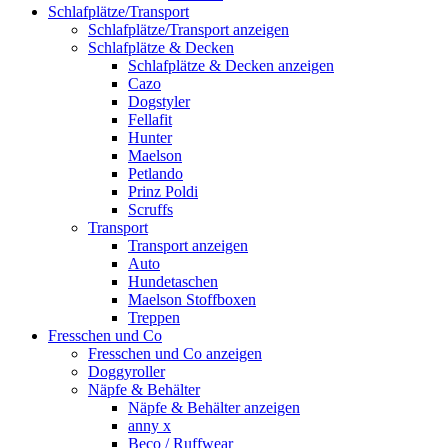
Schlafplätze/Transport
Schlafplätze/Transport anzeigen
Schlafplätze & Decken
Schlafplätze & Decken anzeigen
Cazo
Dogstyler
Fellafit
Hunter
Maelson
Petlando
Prinz Poldi
Scruffs
Transport
Transport anzeigen
Auto
Hundetaschen
Maelson Stoffboxen
Treppen
Fresschen und Co
Fresschen und Co anzeigen
Doggyroller
Näpfe & Behälter
Näpfe & Behälter anzeigen
anny x
Beco / Ruffwear