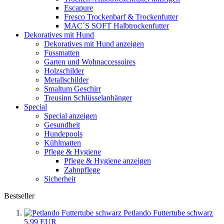
Escapure
Fresco Trockenbarf & Trockenfutter
MAC´S SOFT Halbtrockenfutter
Dekoratives mit Hund
Dekoratives mit Hund anzeigen
Fussmatten
Garten und Wohnaccessoires
Holzschilder
Metallschilder
Smaltum Geschirr
Treusinn Schlüsselanhänger
Special
Special anzeigen
Gesundheit
Hundepools
Kühlmatten
Pflege & Hygiene
Pflege & Hygiene anzeigen
Zahnpflege
Sicherheit
Bestseller
Petlando Futtertube schwarz
5,99 EUR