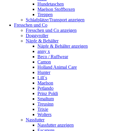
Hundetaschen
Maelson Stoffboxen
Treppen
Schlafplätze/Transport anzeigen
Fresschen und Co
Fresschen und Co anzeigen
Doggyroller
Näpfe & Behälter
Näpfe & Behälter anzeigen
anny x
Beco / Ruffwear
Camon
Holland Animal Care
Hunter
Lill´s
Maelson
Petlando
Prinz Poldi
Smaltum
Treusinn
Trixie
Wolters
Nassfutter
Nassfutter anzeigen
Escapure