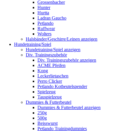
Grossenbacher
Hunter
Hurtta
Ladran Gaucho
Petlando
Ruffwear
Wolters
Halsbänder/Geschirre/Leinen anzeigen
Hundetraining/Spiel
Hundetraining/Spiel anzeigen
Div. Trainingszubehör
Div. Trainingszubehör anzeigen
ACME Pfeifen
Kong
Leckerlietaschen
Perro Clicker
Petlando Kotbeutelspender
Spielzeug
Tauspielzeug
Dummies & Futterbeutel
Dummies & Futterbeutel anzeigen
250g
500g
Beisswurst
Petlando Trainingdummies