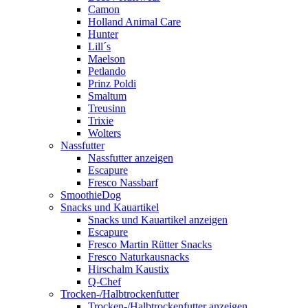
Camon
Holland Animal Care
Hunter
Lill´s
Maelson
Petlando
Prinz Poldi
Smaltum
Treusinn
Trixie
Wolters
Nassfutter
Nassfutter anzeigen
Escapure
Fresco Nassbarf
SmoothieDog
Snacks und Kauartikel
Snacks und Kauartikel anzeigen
Escapure
Fresco Martin Rütter Snacks
Fresco Naturkausnacks
Hirschalm Kaustix
Q-Chef
Trocken-/Halbtrockenfutter
Trocken-/Halbtrockenfutter anzeigen