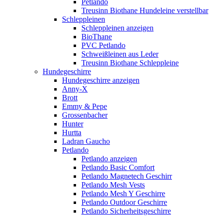
Petlando
Treusinn Biothane Hundeleine verstellbar
Schleppleinen
Schleppleinen anzeigen
BioThane
PVC Petlando
Schweißleinen aus Leder
Treusinn Biothane Schleppleine
Hundegeschirre
Hundegeschirre anzeigen
Anny-X
Brott
Emmy & Pepe
Grossenbacher
Hunter
Hurtta
Ladran Gaucho
Petlando
Petlando anzeigen
Petlando Basic Comfort
Petlando Magnetech Geschirr
Petlando Mesh Vests
Petlando Mesh Y Geschirre
Petlando Outdoor Geschirre
Petlando Sicherheitsgeschirre