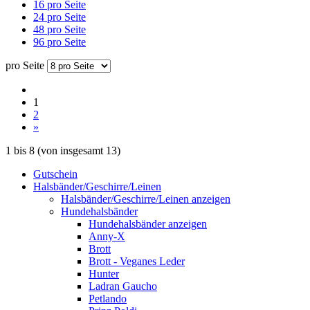
16 pro Seite
24 pro Seite
48 pro Seite
96 pro Seite
pro Seite
1
2
»
1
bis
8
(von insgesamt
13
)
Gutschein
Halsbänder/Geschirre/Leinen
Halsbänder/Geschirre/Leinen anzeigen
Hundehalsbänder
Hundehalsbänder anzeigen
Anny-X
Brott
Brott - Veganes Leder
Hunter
Ladran Gaucho
Petlando