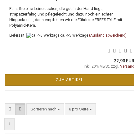
Falls Sie eine Leine suchen, die gut in der Hand liegt,
strapazierfähig und pflegeleicht und dazu noch ein echter
Hingucker ist, dann empfehlen wir die Führleine FREESTYLE mit
Polyamid-Kern.
Lieferzeit:
ca. 4-5 Werktage
(Ausland abweichend)
22,90 EUR
inkl. 20% MwSt. zzgl.
Versand
ZUM ARTIKEL
Sortieren nach
pro Seite
Sortieren nach
8 pro Seite
1