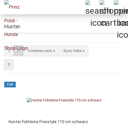
Hunter
Sortieren nach
pro Seite
Sortieren nach
8 pro Seite
1
TOP
Hunter Führleine Freestyle 110 cm schwarz