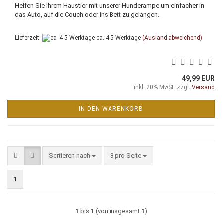
Helfen Sie Ihrem Haustier mit unserer Hunderampe um einfacher in
das Auto, auf die Couch oder ins Bett zu gelangen.
Lieferzeit:
ca. 4-5 Werktage
(Ausland abweichend)
49,99 EUR
inkl. 20% MwSt. zzgl.
Versand
IN DEN WARENKORB
Sortieren nach
pro Seite
Sortieren nach
8 pro Seite
1
1
bis
1
(von insgesamt
1
)