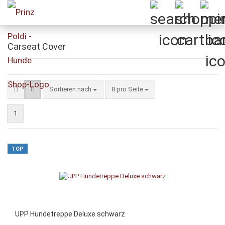
Carseat Cover
Sortieren nach
pro Seite
Sortieren nach
8 pro Seite
1
TOP
UPP Hundetreppe Deluxe schwarz