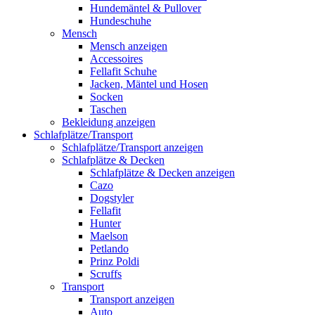
Hundemäntel & Pullover
Hundeschuhe
Mensch
Mensch anzeigen
Accessoires
Fellafit Schuhe
Jacken, Mäntel und Hosen
Socken
Taschen
Bekleidung anzeigen
Schlafplätze/Transport
Schlafplätze/Transport anzeigen
Schlafplätze & Decken
Schlafplätze & Decken anzeigen
Cazo
Dogstyler
Fellafit
Hunter
Maelson
Petlando
Prinz Poldi
Scruffs
Transport
Transport anzeigen
Auto