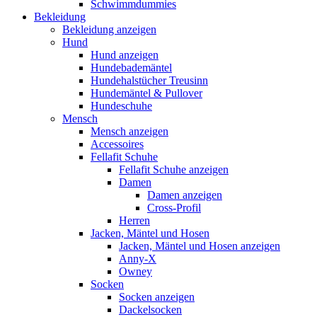
Schwimmdummies
Bekleidung
Bekleidung anzeigen
Hund
Hund anzeigen
Hundebademäntel
Hundehalstücher Treusinn
Hundemäntel & Pullover
Hundeschuhe
Mensch
Mensch anzeigen
Accessoires
Fellafit Schuhe
Fellafit Schuhe anzeigen
Damen
Damen anzeigen
Cross-Profil
Herren
Jacken, Mäntel und Hosen
Jacken, Mäntel und Hosen anzeigen
Anny-X
Owney
Socken
Socken anzeigen
Dackelsocken