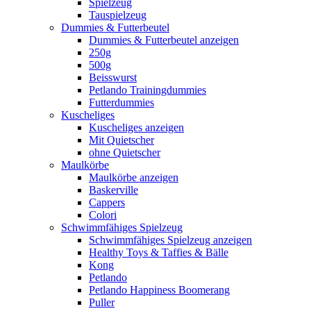
Spielzeug
Tauspielzeug
Dummies & Futterbeutel
Dummies & Futterbeutel anzeigen
250g
500g
Beisswurst
Petlando Trainingdummies
Futterdummies
Kuscheliges
Kuscheliges anzeigen
Mit Quietscher
ohne Quietscher
Maulkörbe
Maulkörbe anzeigen
Baskerville
Cappers
Colori
Schwimmfähiges Spielzeug
Schwimmfähiges Spielzeug anzeigen
Healthy Toys & Taffies & Bälle
Kong
Petlando
Petlando Happiness Boomerang
Puller