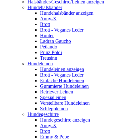
Halsbänder/Geschirre/Leinen anzeigen
Hundehalsbänder
Hundehalsbänder anzeigen
Anny-X
Brott
Brott - Veganes Leder
Hunter
Ladran Gaucho
Petlando
Prinz Poldi
Treusinn
Hundeleinen
Hundeleinen anzeigen
Brott - Veganes Leder
Einfache Hundeleinen
Gummierte Hundeleinen
Retriever Leinen
Spezialleinen
Verstellbare Hundeleinen
Schleppleinen
Hundegeschirre
Hundegeschirre anzeigen
Anny-X
Brott
Emmy & Pepe