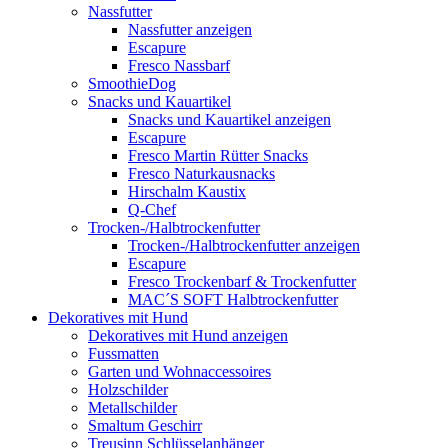
Nassfutter
Nassfutter anzeigen
Escapure
Fresco Nassbarf
SmoothieDog
Snacks und Kauartikel
Snacks und Kauartikel anzeigen
Escapure
Fresco Martin Rütter Snacks
Fresco Naturkausnacks
Hirschalm Kaustix
Q-Chef
Trocken-/Halbtrockenfutter
Trocken-/Halbtrockenfutter anzeigen
Escapure
Fresco Trockenbarf & Trockenfutter
MAC´S SOFT Halbtrockenfutter
Dekoratives mit Hund
Dekoratives mit Hund anzeigen
Fussmatten
Garten und Wohnaccessoires
Holzschilder
Metallschilder
Smaltum Geschirr
Treusinn Schlüsselanhänger