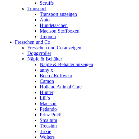
Scruffs
Transport
Transport anzeigen
Auto
Hundetaschen
Maelson Stoffboxen
Treppen
Fresschen und Co
Fresschen und Co anzeigen
Doggyroller
Näpfe & Behälter
Näpfe & Behälter anzeigen
anny x
Beco / Ruffwear
Camon
Holland Animal Care
Hunter
Lill´s
Maelson
Petlando
Prinz Poldi
Smaltum
Treusinn
Trixie
Wolters