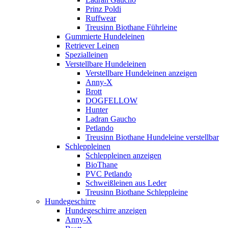
Prinz Poldi
Ruffwear
Treusinn Biothane Führleine
Gummierte Hundeleinen
Retriever Leinen
Spezialleinen
Verstellbare Hundeleinen
Verstellbare Hundeleinen anzeigen
Anny-X
Brott
DOGFELLOW
Hunter
Ladran Gaucho
Petlando
Treusinn Biothane Hundeleine verstellbar
Schleppleinen
Schleppleinen anzeigen
BioThane
PVC Petlando
Schweißleinen aus Leder
Treusinn Biothane Schleppleine
Hundegeschirre
Hundegeschirre anzeigen
Anny-X