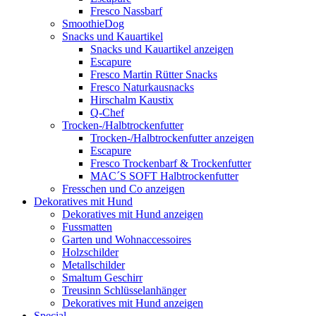
Fresco Nassbarf
SmoothieDog
Snacks und Kauartikel
Snacks und Kauartikel anzeigen
Escapure
Fresco Martin Rütter Snacks
Fresco Naturkausnacks
Hirschalm Kaustix
Q-Chef
Trocken-/Halbtrockenfutter
Trocken-/Halbtrockenfutter anzeigen
Escapure
Fresco Trockenbarf & Trockenfutter
MAC´S SOFT Halbtrockenfutter
Fresschen und Co anzeigen
Dekoratives mit Hund
Dekoratives mit Hund anzeigen
Fussmatten
Garten und Wohnaccessoires
Holzschilder
Metallschilder
Smaltum Geschirr
Treusinn Schlüsselanhänger
Dekoratives mit Hund anzeigen
Special