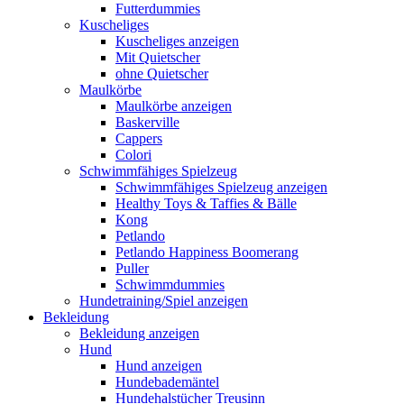
Futterdummies
Kuscheliges
Kuscheliges anzeigen
Mit Quietscher
ohne Quietscher
Maulkörbe
Maulkörbe anzeigen
Baskerville
Cappers
Colori
Schwimmfähiges Spielzeug
Schwimmfähiges Spielzeug anzeigen
Healthy Toys & Taffies & Bälle
Kong
Petlando
Petlando Happiness Boomerang
Puller
Schwimmdummies
Hundetraining/Spiel anzeigen
Bekleidung
Bekleidung anzeigen
Hund
Hund anzeigen
Hundebademäntel
Hundehalstücher Treusinn