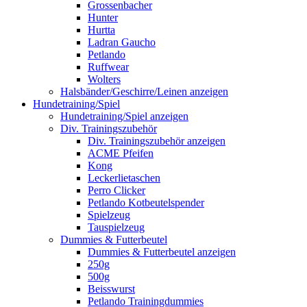
Grossenbacher
Hunter
Hurtta
Ladran Gaucho
Petlando
Ruffwear
Wolters
Halsbänder/Geschirre/Leinen anzeigen
Hundetraining/Spiel
Hundetraining/Spiel anzeigen
Div. Trainingszubehör
Div. Trainingszubehör anzeigen
ACME Pfeifen
Kong
Leckerlietaschen
Perro Clicker
Petlando Kotbeutelspender
Spielzeug
Tauspielzeug
Dummies & Futterbeutel
Dummies & Futterbeutel anzeigen
250g
500g
Beisswurst
Petlando Trainingdummies