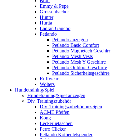
Brott
Emmy & Pepe
Grossenbacher
Hunter
Hurtta
Ladran Gaucho
Petlando
Petlando anzeigen
Petlando Basic Comfort
Petlando Magnetech Geschirr
Petlando Mesh Vests
Petlando Mesh Y Geschirre
Petlando Outdoor Geschirre
Petlando Sicherheitsgeschirre
Ruffwear
Wolters
Hundetraining/Spiel
Hundetraining/Spiel anzeigen
Div. Trainingszubehör
Div. Trainingszubehör anzeigen
ACME Pfeifen
Kong
Leckerlietaschen
Perro Clicker
Petlando Kotbeutelspender