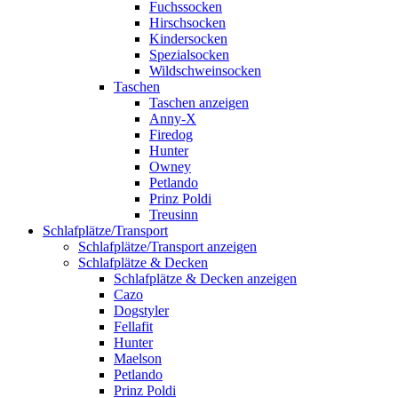
Fuchssocken
Hirschsocken
Kindersocken
Spezialsocken
Wildschweinsocken
Taschen
Taschen anzeigen
Anny-X
Firedog
Hunter
Owney
Petlando
Prinz Poldi
Treusinn
Schlafplätze/Transport
Schlafplätze/Transport anzeigen
Schlafplätze & Decken
Schlafplätze & Decken anzeigen
Cazo
Dogstyler
Fellafit
Hunter
Maelson
Petlando
Prinz Poldi