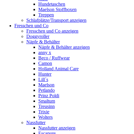
Hundetaschen
Maelson Stoffboxen
Treppen
Schlafplätze/Transport anzeigen
Fresschen und Co
Fresschen und Co anzeigen
Doggyroller
Näpfe & Behälter
Näpfe & Behälter anzeigen
anny x
Beco / Ruffwear
Camon
Holland Animal Care
Hunter
Lill´s
Maelson
Petlando
Prinz Poldi
Smaltum
Treusinn
Trixie
Wolters
Nassfutter
Nassfutter anzeigen
Escapure