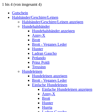
1
bis
4
(von insgesamt
4
)
Gutschein
Halsbänder/Geschirre/Leinen
Halsbänder/Geschirre/Leinen anzeigen
Hundehalsbänder
Hundehalsbänder anzeigen
Anny-X
Brott
Brott - Veganes Leder
Hunter
Ladran Gaucho
Petlando
Prinz Poldi
Treusinn
Hundeleinen
Hundeleinen anzeigen
Brott - Veganes Leder
Einfache Hundeleinen
Einfache Hundeleinen anzeigen
Anny-X
Brott
Hunter
Hurrta
Ladran Gaucho