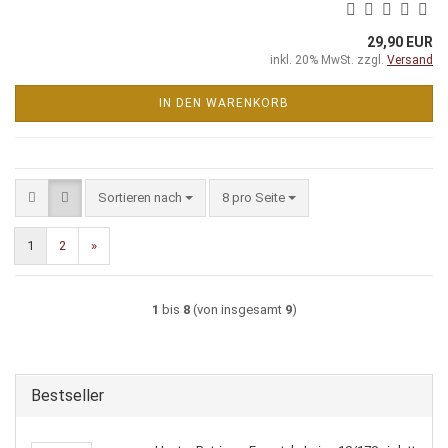
29,90 EUR
inkl. 20% MwSt. zzgl.
Versand
IN DEN WARENKORB
Sortieren nach
pro Seite
Sortieren nach
8 pro Seite
1
2
»
1
bis
8
(von insgesamt
9
)
Bestseller