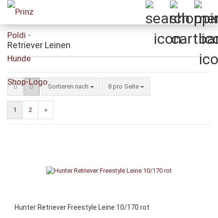
Retriever Leinen
Sortieren nach
pro Seite
Sortieren nach
8 pro Seite
1
2
»
Hunter Retriever Freestyle Leine 10/170 rot