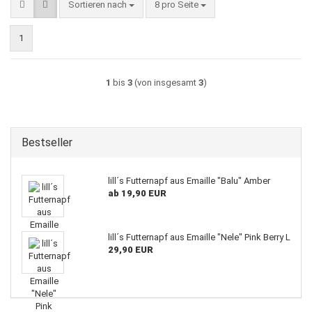
Sortieren nach
pro Seite
Sortieren nach
8 pro Seite
1
1
bis
3
(von insgesamt
3
)
Bestseller
lill´s Futternapf aus Emaille "Balu" Amber
ab 19,90 EUR
lill´s Futternapf aus Emaille "Nele" Pink Berry L
29,90 EUR