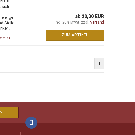
nis zu
t sich
ab 20,00 EUR
Die enge
inkl. 20% MwSt. zzgl.
Versand
d Stelle
änken.
ZUM ARTIKEL
chend)
1