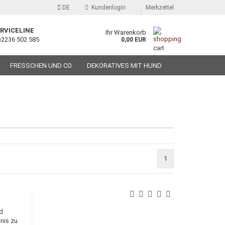
DE
Kundenlogin
Merkzettel
RVICELINE
Ihr Warenkorb
)2236 502 585
0,00 EUR
FRESSCHEN UND CO
DEKORATIVES MIT HUND
1
d
nis zu