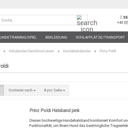
Suche...
SE
+43 (0
UNDETRAINING/SPIEL
BEKLEIDUNG
SCHLAFPLÄTZE/TRANSPORT
»
»
»
Halsbänder/Geschirre/Leinen
Hundehalsbänder
Prinz Poldi
oldi
Sortieren nach
pro Seite
Sortieren nach
8 pro Seite
Prinz Poldi Halsband pink
Dieses hochwertige Hundehalsband kombiniert Komfort un
Funktionalität, um Ihrem Hund das bestmögliche Trageerleb