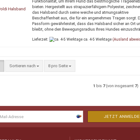
Funktionalität, um Ihrem Hund das bestmögliche Trageerleb
bieten. Hergestellt aus strapazierfähigem Polyester, zeichne
das Halsband durch seine weiche und atmungsaktive
Beschaffenheit aus, die für ein angenehmes Tragen sorgt. 
Passform gewährleistet, dass das Halsband sicher an Ort un
bleibt, ohne den Bewegungsradius Ihres Hundes einzuschr
Lieferzeit:
ca. 4-5 Werktage
(Ausland abwei
Sortieren nach
pro Seite
Sortieren nach
8 pro Seite
1
bis
7
(von insgesamt
7
)