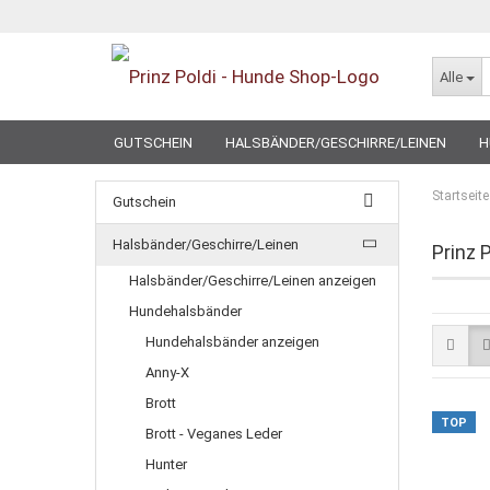
Alle
GUTSCHEIN
HALSBÄNDER/GESCHIRRE/LEINEN
H
SPECIAL
Startseite
Gutschein
Halsbänder/Geschirre/Leinen
Prinz P
Halsbänder/Geschirre/Leinen anzeigen
Hundehalsbänder
Hundehalsbänder anzeigen
Anny-X
Brott
TOP
Brott - Veganes Leder
Hunter