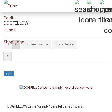
DOGFELLOW
Sortieren nach
pro Seite
Sortieren nach
8 pro Seite
1
TOP
DOGFELLOW Leine "simply" verstellbar schwarz