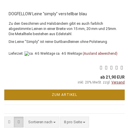
DOGFELLOW Leine "simply" verstellbar blau
Zu den Geschirren und Halsbändern gibt es auch farblich
abgestimmte Leinen in einer Breite von 15 mm, 20 mm und 25mm.
Die Metallteile bestehen aus Edelstahl.
Die Leine "Simply" ist reine Gurtbandleinen ohne Polsterung
Lieferzeit:
ca. 4-5 Werktage
(Ausland abweichend)
ab 21,90 EUR
inkl. 20% MwSt. zzgl.
Versand
ZUM ARTIKEL
Sortieren nach
pro Seite
Sortieren nach
8 pro Seite