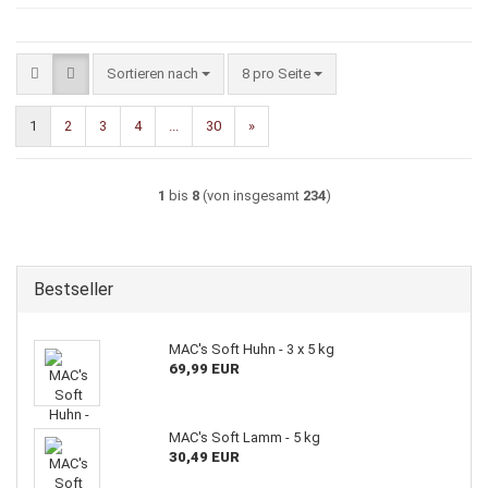
Sortieren nach
pro Seite
Sortieren nach
8 pro Seite
1
2
3
4
...
30
»
1
bis
8
(von insgesamt
234
)
Bestseller
MAC's Soft Huhn - 3 x 5 kg
69,99 EUR
MAC's Soft Lamm - 5 kg
30,49 EUR