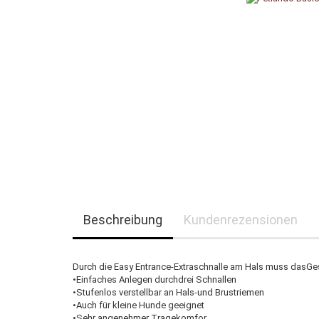
Beschreibung
Kundenrezensionen
Durch die Easy Entrance-Extraschnalle am Hals muss dasGe
•Einfaches Anlegen durchdrei Schnallen
•Stufenlos verstellbar an Hals-und Brustriemen
•Auch für kleine Hunde geeignet
•Sehr angenehmer Tragekomfor