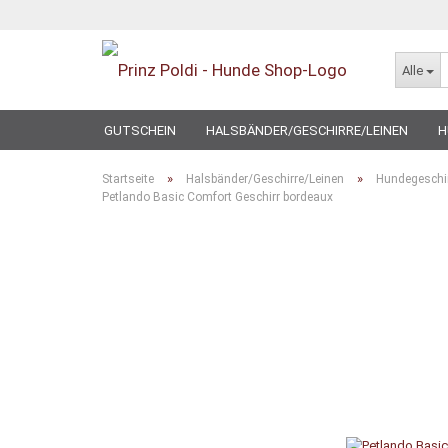
Alle
GUTSCHEIN
HALSBÄNDER/GESCHIRRE/LEINEN
H
SPECIAL
»
»
Startseite
Halsbänder/Geschirre/Leinen
Hundegeschi
Petlando Basic Comfort Geschirr bordeaux