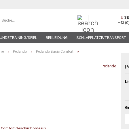
Suche...
SE
+43 (0
UNDETRAINING/SPIEL
BEKLEIDUNG
SCHLAFPLÄTZE/TRANSPORT
»
»
»
rre
Petlando
Petlando Basic Comfort
P
Petlando
Li
G