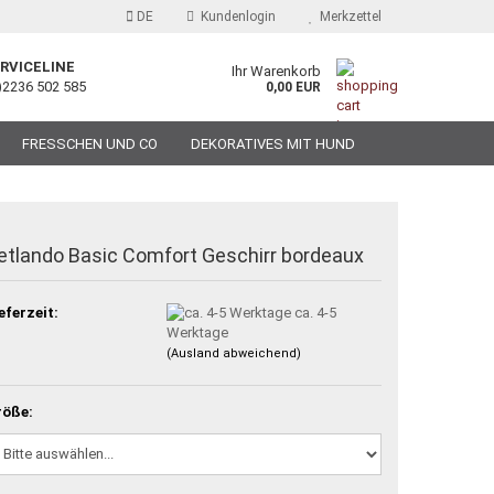
DE
Kundenlogin
Merkzettel
RVICELINE
Ihr Warenkorb
)2236 502 585
0,00 EUR
FRESSCHEN UND CO
DEKORATIVES MIT HUND
etlando Basic Comfort Geschirr bordeaux
eferzeit:
ca. 4-5
Werktage
(Ausland abweichend)
röße: