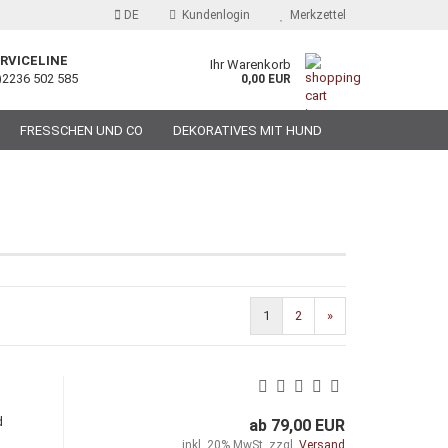
DE
Kundenlogin
Merkzettel
RVICELINE
Ihr Warenkorb
)2236 502 585
0,00 EUR
FRESSCHEN UND CO
DEKORATIVES MIT HUND
1
2
»
d
ab 79,00 EUR
inkl. 20% MwSt. zzgl.
Versand