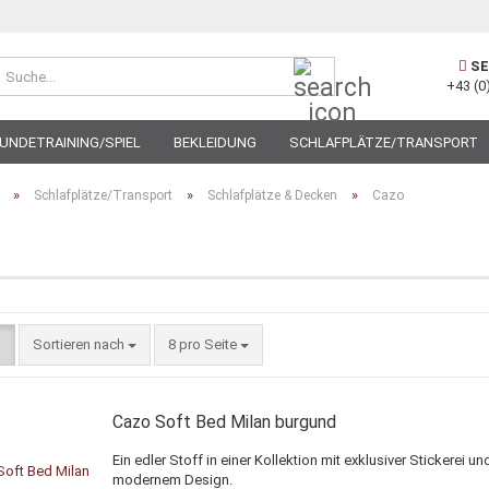
Suche...
SE
+43 (0
UNDETRAINING/SPIEL
BEKLEIDUNG
SCHLAFPLÄTZE/TRANSPORT
»
»
»
Schlafplätze/Transport
Schlafplätze & Decken
Cazo
Sortieren nach
pro Seite
Sortieren nach
8 pro Seite
Cazo Soft Bed Milan burgund
Ein edler Stoff in einer Kollektion mit exklusiver Stickerei un
modernem Design.