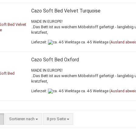
Cazo Soft Bed Velvet Turquoise
MADE IN EUROPE!
..Das Bett ist aus weichem Möbelstoff gefertigt - langlebig 
kratzfest,
Lieferzeit:
ca. 4-5 Werktage
(Ausland abwei
Cazo Soft Bed Oxford
MADE IN EUROPE!
..Das Bett ist aus weichem Möbelstoff gefertigt - langlebig 
kratzfest,
Lieferzeit:
ca. 4-5 Werktage
(Ausland abwei
Sortieren nach
pro Seite
Sortieren nach
8 pro Seite