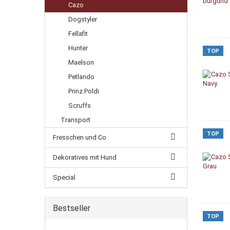
Cazo
Dogstyler
Fellafit
Hunter
TOP
Maelson
Petlando
Prinz Poldi
Scruffs
Transport
TOP
Fresschen und Co
Dekoratives mit Hund
Special
Bestseller
TOP