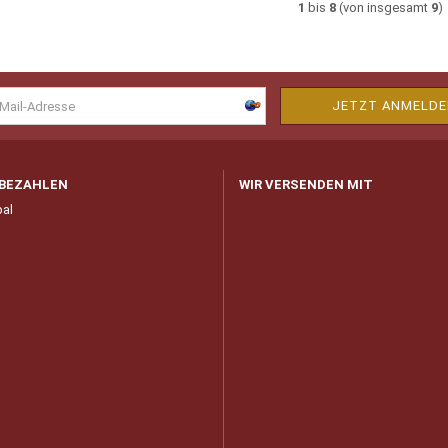
1
bis
8
(von insgesamt
9
)
 BEZAHLEN
WIR VERSENDEN MIT