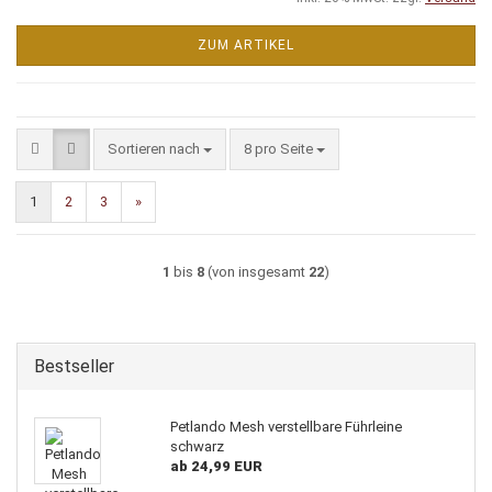
ZUM ARTIKEL
Sortieren nach
pro Seite
Sortieren nach
8 pro Seite
1
2
3
»
1
bis
8
(von insgesamt
22
)
Bestseller
Petlando Mesh verstellbare Führleine
schwarz
ab 24,99 EUR