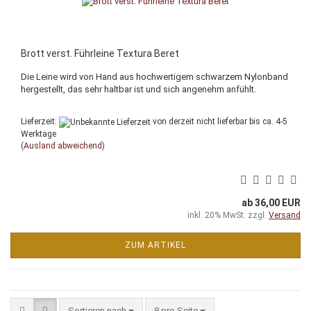
Brott verst. Führleine Textura Beret
Die Leine wird von Hand aus hochwertigem schwarzem Nylonband
hergestellt, das sehr haltbar ist und sich angenehm anfühlt.
Lieferzeit:
von derzeit nicht lieferbar bis ca. 4-5
Werktage
(Ausland abweichend)
ab 36,00 EUR
inkl. 20% MwSt. zzgl.
Versand
ZUM ARTIKEL
Sortieren nach
pro Seite
Sortieren nach
8 pro Seite