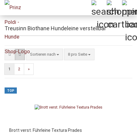
Treusinn Biothane Hundeleine verstellbar
Sortieren nach
pro Seite
Sortieren nach
8 pro Seite
1
2
»
TOP
Brott verst. Führleine Textura Prades