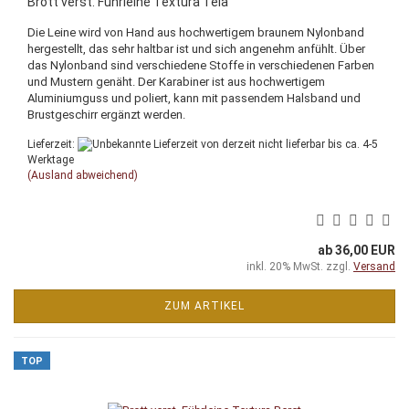
Brott verst. Führleine Textura Teia
Die Leine wird von Hand aus hochwertigem braunem Nylonband
hergestellt, das sehr haltbar ist und sich angenehm anfühlt. Über
das Nylonband sind verschiedene Stoffe in verschiedenen Farben
und Mustern genäht. Der Karabiner ist aus hochwertigem
Aluminiumguss und poliert, kann mit passendem Halsband und
Brustgeschirr ergänzt werden.
Lieferzeit:
von derzeit nicht lieferbar bis ca. 4-5
Werktage
(Ausland abweichend)
ab 36,00 EUR
inkl. 20% MwSt. zzgl.
Versand
ZUM ARTIKEL
TOP