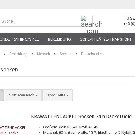
Suche...
SE
+43 (0
UNDETRAINING/SPIEL
BEKLEIDUNG
SCHLAFPLÄTZE/TRANSPORT
»
»
»
»
Bekleidung
Mensch
Socken
Dackelsocken
lsocken
Sortieren nach
pro Seite
Sortieren nach
8 pro Seite
KRAWATTENDACKEL Socken Grün Dackel Gold
Größen: Klein 36-40, Groß 41-46
Material: 80 % Baumwolle, 13 % Elasthan, 5 % Nylon, 