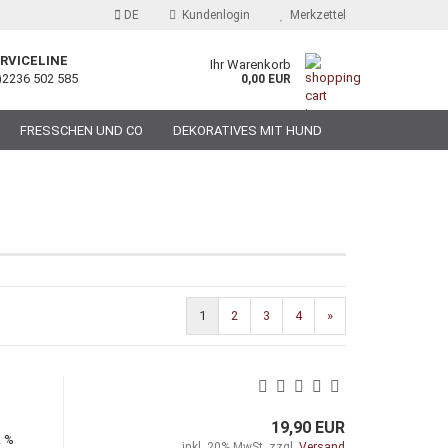
DE
Kundenlogin
Merkzettel
RVICELINE
Ihr Warenkorb
)2236 502 585
0,00 EUR
FRESSCHEN UND CO
DEKORATIVES MIT HUND
1
2
3
4
»
19,90 EUR
2 %
inkl. 20% MwSt. zzgl.
Versand