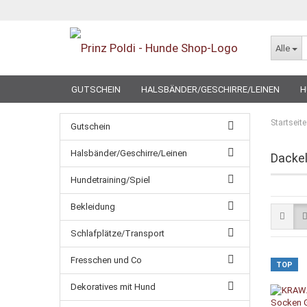
Alle
GUTSCHEIN
HALSBÄNDER/GESCHIRRE/LEINEN
H
SPECIAL
Startseite
Gutschein
Halsbänder/Geschirre/Leinen
Dacke
Hundetraining/Spiel
Bekleidung
Schlafplätze/Transport
Fresschen und Co
TOP
Dekoratives mit Hund