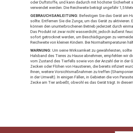
oder Duftstoffe, und kann dadurch mit höchster Sicherheit s
verwendet werden. Die Reichweite beträgt ungefähr 1,5 Meter.
GEBRAUCHSANLEITUNG:
Befestigen Sie das Gerät am Ha
sollte. Entfernen Sie die Zunge, um das Gerät zu aktivieren. Ei
können den ununterbrochenen Betrieb jederzeit durch einma
Das Produkt ist zwar nicht wasserdicht, jedoch äußerst feu
sofort getrocknet werden, um Beschädigungen zu vermeiden.
Reichweite von kleinen Kindern. Bei Normaltemperaturen hält
WARNUNG:
Um seine Wirksamkeit zu gewährleisten, sollte d
Halsband des Tieres zu Hause abnehmen, empfehlen wir d
vom Zustand des Tierfells sowie von der Anzahl der in der
Zecken oder Flöhen von Haustieren, die bereits infiziert w
Ihnen, weitere Vorsichtsmaßnahmen zu treffen (Shamponie
in der Umwelt). In einigen Fällen, in Gebieten die von Parasit
Zecke am Tier anbeißt, obwohl es das Gerät trägt. In diesem