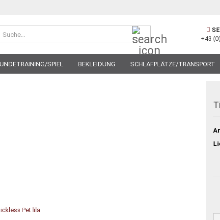
Suche...
SE
+43 (0
UNDETRAINING/SPIEL
BEKLEIDUNG
SCHLAFPLÄTZE/TRANSPORT
T
Ar
Li