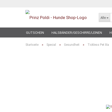
Alle
GUTSCHEIN
HALSBÄNDER/GESCHIRRE/LEINEN
H
SPECIAL
»
»
»
Startseite
Special
Gesundheit
Tickless Pet lila