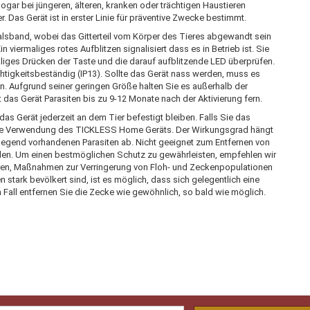
ogar bei jüngeren, älteren, kranken oder trächtigen Haustieren
 Das Gerät ist in erster Linie für präventive Zwecke bestimmt.
lsband, wobei das Gitterteil vom Körper des Tieres abgewandt sein
n viermaliges rotes Aufblitzen signalisiert dass es in Betrieb ist. Sie
liges Drücken der Taste und die darauf aufblitzende LED überprüfen.
chtigkeitsbeständig (IP13). Sollte das Gerät nass werden, muss es
 Aufgrund seiner geringen Größe halten Sie es außerhalb der
 das Gerät Parasiten bis zu 9-12 Monate nach der Aktivierung fern.
as Gerät jederzeit an dem Tier befestigt bleiben. Falls Sie das
ie Verwendung des TICKLESS Home Geräts. Der Wirkungsgrad hängt
 Gegend vorhandenen Parasiten ab. Nicht geeignet zum Entfernen von
urden. Um einen bestmöglichen Schutz zu gewährleisten, empfehlen wir
ren, Maßnahmen zur Verringerung von Floh- und Zeckenpopulationen
en stark bevölkert sind, ist es möglich, dass sich gelegentlich eine
 Fall entfernen Sie die Zecke wie gewöhnlich, so bald wie möglich.