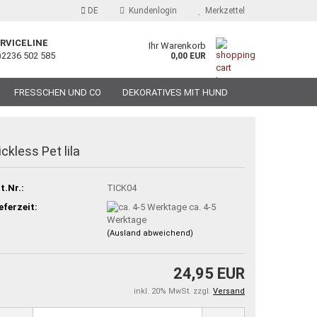
DE
Kundenlogin
Merkzettel
RVICELINE
Ihr Warenkorb
)2236 502 585
0,00 EUR
FRESSCHEN UND CO
DEKORATIVES MIT HUND
ickless Pet lila
t.Nr.:
TICK04
eferzeit:
ca. 4-5
Werktage
(Ausland abweichend)
24,95 EUR
inkl. 20% MwSt. zzgl.
Versand