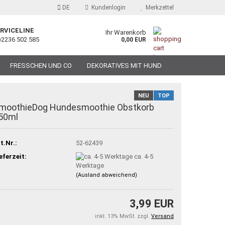
DE
Kundenlogin
Merkzettel
RVICELINE
Ihr Warenkorb
)2236 502 585
0,00 EUR
FRESSCHEN UND CO
DEKORATIVES MIT HUND
NEU
TOP
moothieDog Hundesmoothie Obstkorb
50ml
t.Nr.:
52-62439
eferzeit:
ca. 4-5
Werktage
(Ausland abweichend)
3,99 EUR
inkl. 13% MwSt. zzgl.
Versand