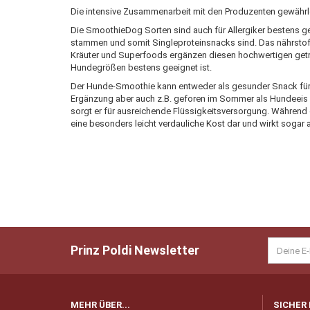
Die intensive Zusammenarbeit mit den Produzenten gewährleis
Die SmoothieDog Sorten sind auch für Allergiker bestens gee
stammen und somit Singleproteinsnacks sind. Das nährsto
Kräuter und Superfoods ergänzen diesen hochwertigen getre
Hundegrößen bestens geeignet ist.
Der Hunde-Smoothie kann entweder als gesunder Snack für 
Ergänzung aber auch z.B. geforen im Sommer als Hundeeis 
sorgt er für ausreichende Flüssigkeitsversorgung. Während 
eine besonders leicht verdauliche Kost dar und wirkt sogar
Prinz Poldi Newsletter
MEHR ÜBER...
SICHER