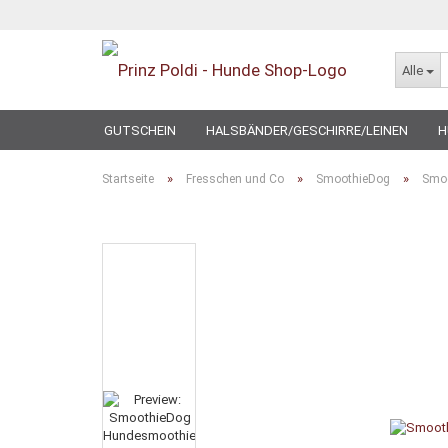
Alle
GUTSCHEIN
HALSBÄNDER/GESCHIRRE/LEINEN
H
SPECIAL
»
»
»
Startseite
Fresschen und Co
SmoothieDog
Smoo