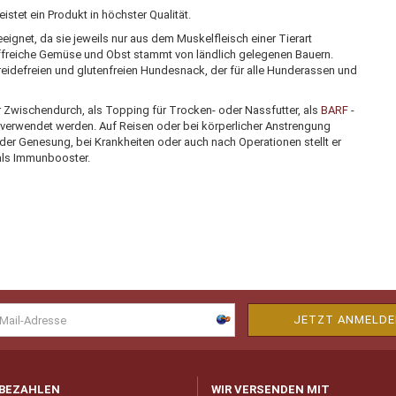
tet ein Produkt in höchster Qualität.
ignet, da sie jeweils nur aus dem Muskelfleisch einer Tierart
ffreiche Gemüse und Obst stammt von ländlich gelegenen Bauern.
idefreien und glutenfreien Hundesnack, der für alle Hunderassen und
Zwischendurch, als Topping für Trocken- oder Nassfutter, als
BARF
-
verwendet werden. Auf Reisen oder bei körperlicher Anstrengung
der Genesung, bei Krankheiten oder auch nach Operationen stellt er
 als Immunbooster.
 BEZAHLEN
WIR VERSENDEN MIT