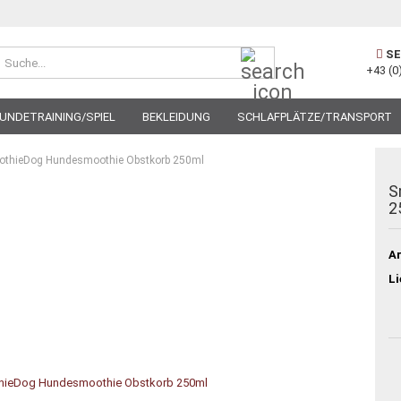
Suche...
SE
+43 (0
UNDETRAINING/SPIEL
BEKLEIDUNG
SCHLAFPLÄTZE/TRANSPORT
thieDog Hundesmoothie Obstkorb 250ml
S
2
Ar
Li