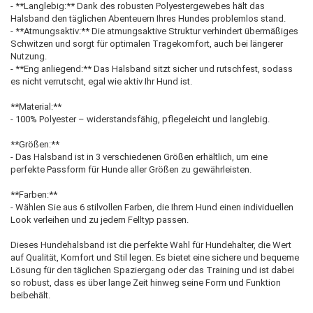
- **Langlebig:** Dank des robusten Polyestergewebes hält das
Halsband den täglichen Abenteuern Ihres Hundes problemlos stand.
- **Atmungsaktiv:** Die atmungsaktive Struktur verhindert übermäßiges
Schwitzen und sorgt für optimalen Tragekomfort, auch bei längerer
Nutzung.
- **Eng anliegend:** Das Halsband sitzt sicher und rutschfest, sodass
es nicht verrutscht, egal wie aktiv Ihr Hund ist.
**Material:**
- 100% Polyester – widerstandsfähig, pflegeleicht und langlebig.
**Größen:**
- Das Halsband ist in 3 verschiedenen Größen erhältlich, um eine
perfekte Passform für Hunde aller Größen zu gewährleisten.
**Farben:**
- Wählen Sie aus 6 stilvollen Farben, die Ihrem Hund einen individuellen
Look verleihen und zu jedem Felltyp passen.
Dieses Hundehalsband ist die perfekte Wahl für Hundehalter, die Wert
auf Qualität, Komfort und Stil legen. Es bietet eine sichere und bequeme
Lösung für den täglichen Spaziergang oder das Training und ist dabei
so robust, dass es über lange Zeit hinweg seine Form und Funktion
beibehält.