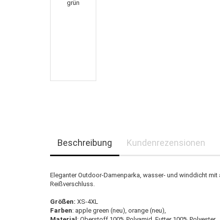
Beschreibung
Kundenrezensionen
Eleganter Outdoor-Damenparka, wasser- und winddicht mit
Reißverschluss.
Größen:
XS-4XL
Farben
: apple green (neu), orange (neu),
Material
: Oberstoff 100% Polyamid, Futter 100% Polyester