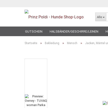
Alle
GUTSCHEIN
HALSBÄNDER/GESCHIRRE/LEINEN
H
SPECIAL
»
»
»
Startseite
Bekleidung
Mensch
Jacken, Mäntel 