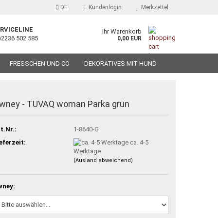
DE
Kundenlogin
Merkzettel
RVICELINE
Ihr Warenkorb
)2236 502 585
0,00 EUR
FRESSCHEN UND CO
DEKORATIVES MIT HUND
wney - TUVAQ woman Parka grün
t.Nr.:
1-8640-G
eferzeit:
ca. 4-5
Werktage
(Ausland abweichend)
wney: