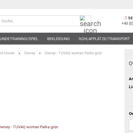
Suche...
SE
+43 (0
UNDETRAINING/SPIEL
BEKLEIDUNG
SCHLAFPLÄTZE/TRANSPORT
»
»
und Hosen
Owney
Owney - TUVAQ woman Parka grün
O
Ar
Li
O