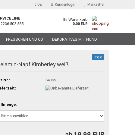
DE
Kundenlogin
Merkzettel
RVICELINE
Ihr Warenkorb
)2236 502 585
0,00 EUR
FRESSCHEN UND CO
DEKORATIVES MIT HUND
TOP
elamin-Napf Kimberley weiß
t.Nr.:
64399
eferzeit:
llmenge:
ab 19,99 EUR