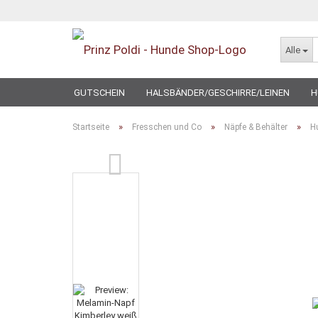
Alle
GUTSCHEIN
HALSBÄNDER/GESCHIRRE/LEINEN
H
SPECIAL
»
»
»
Startseite
Fresschen und Co
Näpfe & Behälter
H