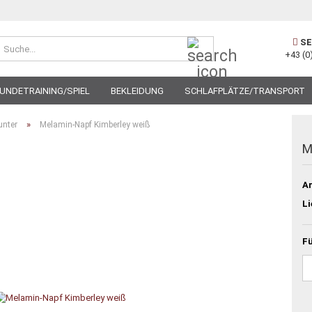
Suche...
SE
+43 (0
UNDETRAINING/SPIEL
BEKLEIDUNG
SCHLAFPLÄTZE/TRANSPORT
»
unter
Melamin-Napf Kimberley weiß
M
Ar
Li
Fü