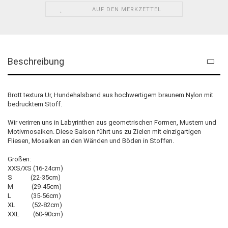
AUF DEN MERKZETTEL
Beschreibung
Brott textura Ur, Hundehalsband aus hochwertigem braunem Nylon mit
bedrucktem Stoff.
Wir verirren uns in Labyrinthen aus geometrischen Formen, Mustern und
Motivmosaiken. Diese Saison führt uns zu Zielen mit einzigartigen
Fliesen, Mosaiken an den Wänden und Böden in Stoffen.
Größen:
XXS/XS (16-24cm)
S (22-35cm)
M (29-45cm)
L (35-56cm)
XL (52-82cm)
XXL (60-90cm)