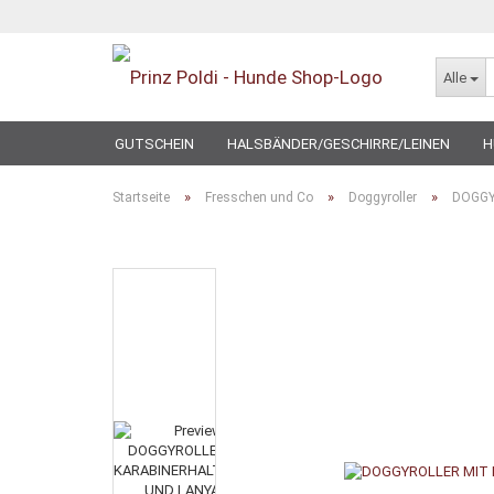
Alle
GUTSCHEIN
HALSBÄNDER/GESCHIRRE/LEINEN
H
SPECIAL
»
»
»
Startseite
Fresschen und Co
Doggyroller
DOGGY