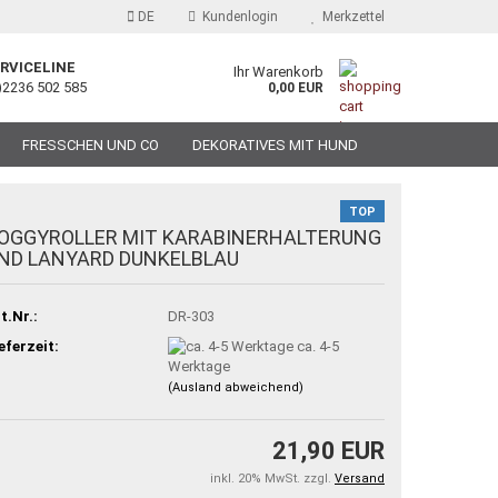
DE
Kundenlogin
Merkzettel
RVICELINE
Ihr Warenkorb
)2236 502 585
0,00 EUR
FRESSCHEN UND CO
DEKORATIVES MIT HUND
TOP
OGGYROLLER MIT KARABINERHALTERUNG
ND LANYARD DUNKELBLAU
t.Nr.:
DR-303
eferzeit:
ca. 4-5
Werktage
(Ausland abweichend)
21,90 EUR
inkl. 20% MwSt. zzgl.
Versand