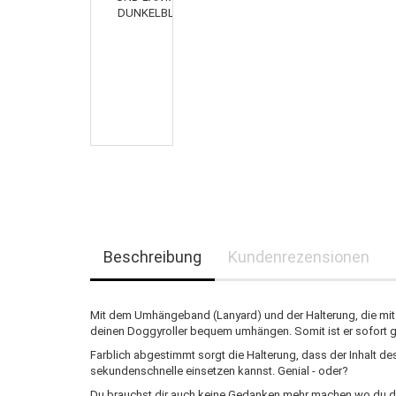
Beschreibung
Kundenrezensionen
Mit dem Umhängeband (Lanyard) und der Halterung, die mit 
deinen Doggyroller bequem umhängen. Somit ist er sofort g
Farblich abgestimmt sorgt die Halterung, dass der Inhalt de
sekundenschnelle einsetzen kannst. Genial - oder?
Du brauchst dir auch keine Gedanken mehr machen wo du den