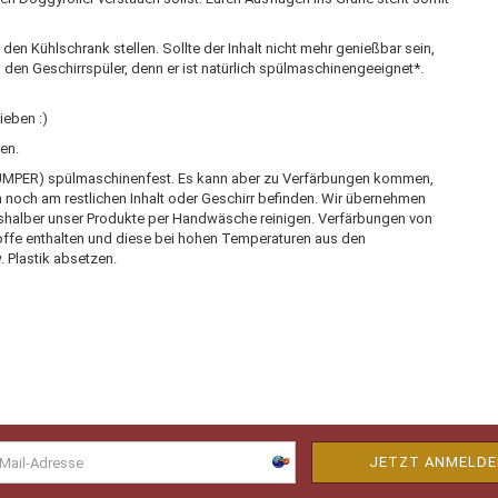
n Kühlschrank stellen. Sollte der Inhalt nicht mehr genießbar sein,
n den Geschirrspüler, denn er ist natürlich spülmaschinengeeignet*.
ieben :)
en.
UMPER) spülmaschinenfest. Es kann aber zu Verfärbungen kommen,
 noch am restlichen Inhalt oder Geschirr befinden. Wir übernehmen
eitshalber unser Produkte per Handwäsche reinigen. Verfärbungen von
offe enthalten und diese bei hohen Temperaturen aus den
 Plastik absetzen.