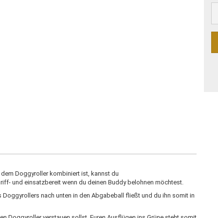
dem Doggyroller kombiniert ist, kannst du
riff- und einsatzbereit wenn du deinen Buddy belohnen möchtest.
s Doggyrollers nach unten in den Abgabeball fließt und du ihn somit in
 Doggyroller verstauen sollst. Euren Ausflügen ins Grüne steht somit