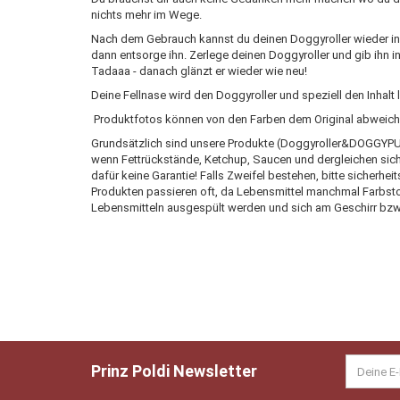
nichts mehr im Wege.
Nach dem Gebrauch kannst du deinen Doggyroller wieder in de
dann entsorge ihn. Zerlege deinen Doggyroller und gib ihn i
Tadaaa - danach glänzt er wieder wie neu!
Deine Fellnase wird den Doggyroller und speziell den Inhalt l
Produktfotos können von den Farben dem Original abweich
Grundsätzlich sind unsere Produkte (Doggyroller&DOGGYP
wenn Fettrückstände, Ketchup, Saucen und dergleichen sich
dafür keine Garantie! Falls Zweifel bestehen, bitte sicherh
Produkten passieren oft, da Lebensmittel manchmal Farbst
Lebensmitteln ausgespült werden und sich am Geschirr bzw.
Prinz Poldi Newsletter