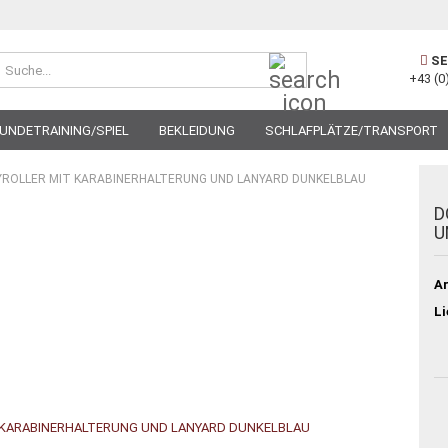
Suche...
SE
+43 (0
UNDETRAINING/SPIEL
BEKLEIDUNG
SCHLAFPLÄTZE/TRANSPORT
ROLLER MIT KARABINERHALTERUNG UND LANYARD DUNKELBLAU
D
U
Ar
Li