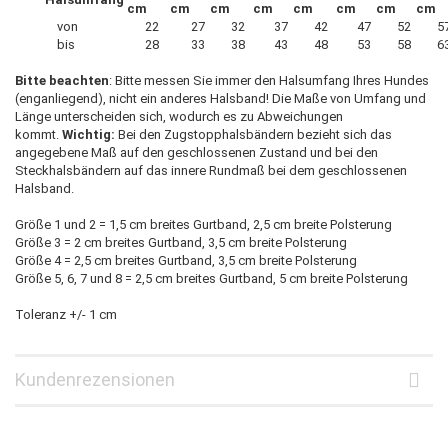
cm
cm
cm
cm
cm
cm
cm
cm
von
22
27
32
37
42
47
52
5
bis
28
33
38
43
48
53
58
6
Bitte beachten
: Bitte messen Sie immer den Halsumfang Ihres Hundes
(enganliegend), nicht ein anderes Halsband! Die Maße von Umfang und
Länge unterscheiden sich, wodurch es zu Abweichungen
kommt.
Wichtig:
Bei den Zugstopphalsbändern bezieht sich das
angegebene Maß auf den geschlossenen Zustand und bei den
Steckhalsbändern auf das innere Rundmaß bei dem geschlossenen
Halsband.
Größe 1 und 2 = 1,5 cm breites Gurtband, 2,5 cm breite Polsterung
Größe 3 = 2 cm breites Gurtband, 3,5 cm breite Polsterung
Größe 4 = 2,5 cm breites Gurtband, 3,5 cm breite Polsterung
Größe 5, 6, 7 und 8 = 2,5 cm breites Gurtband, 5 cm breite Polsterung
Toleranz +/- 1 cm
Kundenrezensionen