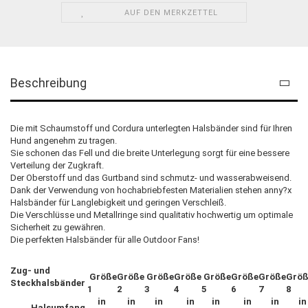
AUF DEN MERKZETTEL
Beschreibung
Die mit Schaumstoff und Cordura unterlegten Halsbänder sind für Ihren
Hund angenehm zu tragen.
Sie schonen das Fell und die breite Unterlegung sorgt für eine bessere
Verteilung der Zugkraft.
Der Oberstoff und das Gurtband sind schmutz- und wasserabweisend.
Dank der Verwendung von hochabriebfesten Materialien stehen anny?x
Halsbänder für Langlebigkeit und geringen Verschleiß.
Die Verschlüsse und Metallringe sind qualitativ hochwertig um optimale
Sicherheit zu gewähren.
Die perfekten Halsbänder für alle Outdoor Fans!
Zug- und
Größe
Größe
Größe
Größe
Größe
Größe
Größe
Größ
Steckhalsbänder
1
2
3
4
5
6
7
8
in
in
in
in
in
in
in
in
Halsumfang