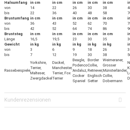
Halsumfang
in cm
in cm
in cm
in cm
in cm
i
von
14
22
26
30
38
4
bis
22
36
40
48
58
7
Brustumfang
in cm
in cm
in cm
in cm
in cm
i
von
36
43
52
62
70
7
bis
42
52
64
74
86
9
Bruststeg
in cm
in cm
in cm
in cm
in cm
i
Länge
16,5
19,5
23
30
35
3
Gewicht
in kg
in kg
in kg
in kg
in kg
i
von
3
6
9
18
26
3
bis
7
12
19
30
38
5
Beagle,
Border
Weimeraner,
Yorkshire,
Dackel,
N
Podenco
Collie,
Grosser
Terrier,
Manchester,
K
Rassebeispiele
Andaluz,
Retriever,
Münsterländer,
Malteser,
Terrier, Fox
L
Cocker
Englisch
Collie,
Zwergdackel
Terrier
D
Spaniel
Setter
Dobermann
Kundenrezensionen