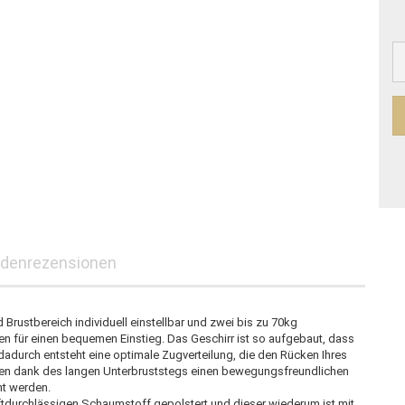
denrezensionen
d Brustbereich individuell einstellbar und zwei bis zu 70kg
n für einen bequemen Einstieg. Das Geschirr ist so aufgebaut, dass
durch entsteht eine optimale Zugverteilung, die den Rücken Ihres
den dank des langen Unterbruststegs einen bewegungsfreundlichen
nt werden.
luftdurchlässigen Schaumstoff gepolstert und dieser wiederum ist mit