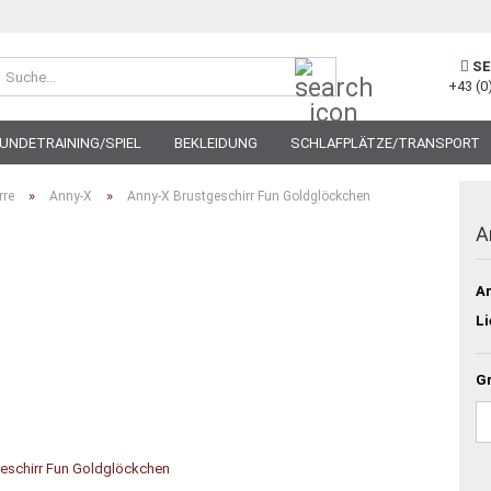
Suche...
SE
+43 (0
UNDETRAINING/SPIEL
BEKLEIDUNG
SCHLAFPLÄTZE/TRANSPORT
»
»
rre
Anny-X
Anny-X Brustgeschirr Fun Goldglöckchen
A
Ar
Li
G