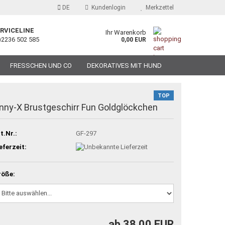
DE
Kundenlogin
Merkzettel
RVICELINE
Ihr Warenkorb
)2236 502 585
0,00 EUR
FRESSCHEN UND CO
DEKORATIVES MIT HUND
TOP
nny-X Brustgeschirr Fun Goldglöckchen
t.Nr.:
GF-297
eferzeit:
röße:
ab 38,00 EUR