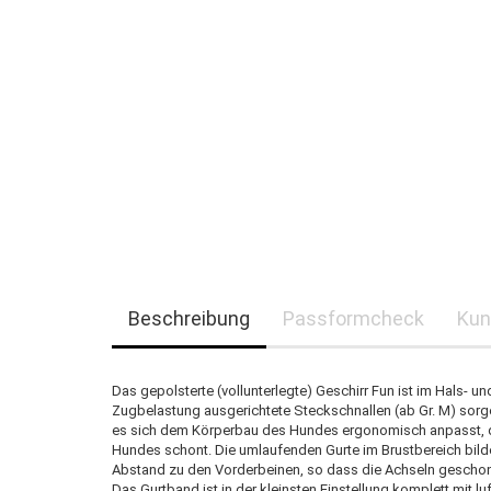
Beschreibung
Passformcheck
Kun
Das gepolsterte (vollunterlegte) Geschirr Fun ist im Hals- un
Zugbelastung ausgerichtete Steckschnallen (ab Gr. M) sorge
es sich dem Körperbau des Hundes ergonomisch anpasst, da
Hundes schont. Die umlaufenden Gurte im Brustbereich bil
Abstand zu den Vorderbeinen, so dass die Achseln gescho
Das Gurtband ist in der kleinsten Einstellung komplett mit 