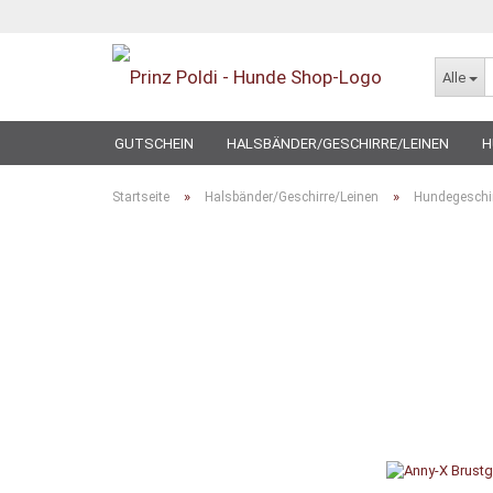
Alle
GUTSCHEIN
HALSBÄNDER/GESCHIRRE/LEINEN
H
SPECIAL
»
»
Startseite
Halsbänder/Geschirre/Leinen
Hundegeschi