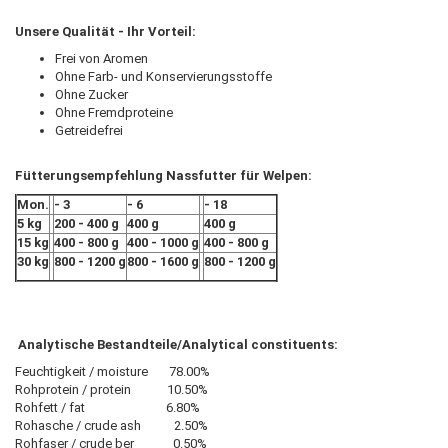
Unsere Qualität - Ihr Vorteil:
Frei von Aromen
Ohne Farb- und Konservierungsstoffe
Ohne Zucker
Ohne Fremdproteine
Getreidefrei
Fütterungsempfehlung Nassfutter für Welpen:
Mon.
- 3
- 6
- 18
5 kg
200 - 400 g
400 g
400 g
15 kg
400 - 800 g
400 - 1000 g
400 - 800 g
30 kg
800 - 1200 g
800 - 1600 g
800 - 1200 g
Analytische Bestandteile/Analytical constituents:
Feuchtigkeit / moisture 78.00%
Rohprotein / protein 10.50%
Rohfett / fat 6.80%
Rohasche / crude ash 2.50%
Rohfaser / crude ber 0.50%