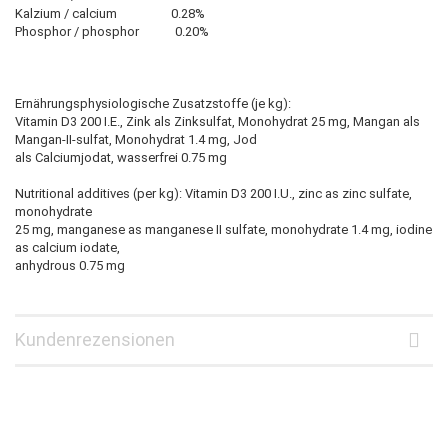
Kalzium / calcium 0.28%
Phosphor / phosphor 0.20%
Ernährungsphysiologische Zusatzstoffe (je kg):
Vitamin D3 200 I.E., Zink als Zinksulfat, Monohydrat 25 mg, Mangan als
Mangan-II-sulfat, Monohydrat 1.4 mg, Jod
als Calciumjodat, wasserfrei 0.75 mg
Nutritional additives (per kg): Vitamin D3 200 I.U., zinc as zinc sulfate,
monohydrate
25 mg, manganese as manganese II sulfate, monohydrate 1.4 mg, iodine
as calcium iodate,
anhydrous 0.75 mg
Kundenrezensionen