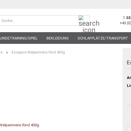
Suche...
SE
+43 (0
UNDETRAINING/SPIEL
BEKLEIDUNG
SCHLAFPLÄTZE/TRANSPORT
»
re
Escapure Welpenmenü Rind 400g
E
Ar
Li