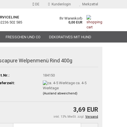
DE
Kundenlogin
Merkzettel
RVICELINE
Ihr Warenkorb
)2236 502 585
0,00 EUR
FRESSCHEN UND CO
DEKORATIVES MIT HUND
scapure Welpenmenü Rind 400g
t.Nr.:
184150
eferzeit:
ca. 4-5
Werktage
(Ausland abweichend)
3,69 EUR
inkl. 13% MwSt. zzgl.
Versand