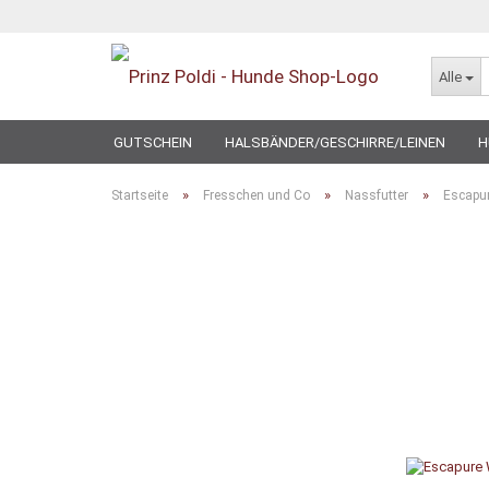
Alle
GUTSCHEIN
HALSBÄNDER/GESCHIRRE/LEINEN
H
SPECIAL
»
»
»
Startseite
Fresschen und Co
Nassfutter
Escapu