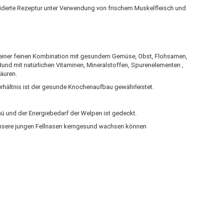
derte Rezeptur unter Verwendung von frischem Muskelfleisch und
in einer feinen Kombination mit gesundem Gemüse, Obst, Flohsamen,
und mit natürlichen Vitaminen, Mineralstoffen, Spurenelementen ,
äuren.
rhältnis ist der gesunde Knochenaufbau gewährleistet.
nü und der Energiebedarf der Welpen ist gedeckt.
unsere jungen Fellnasen kerngesund wachsen können