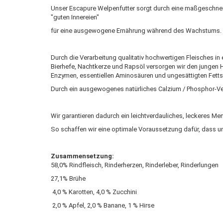
Unser Escapure Welpenfutter sorgt durch eine maßgeschnei
"guten Innereien"
für eine ausgewogene Ernährung während des Wachstums.
Durch die Verarbeitung qualitativ hochwertigen Fleisches 
Bierhefe, Nachtkerze und Rapsöl versorgen wir den jungen H
Enzymen, essentiellen Aminosäuren und ungesättigten Fetts
Durch ein ausgewogenes natürliches Calzium / Phosphor-Ve
Wir garantieren dadurch ein leichtverdauliches, leckeres Me
So schaffen wir eine optimale Voraussetzung dafür, dass 
Zusammensetzung:
58,0% Rindfleisch, Rinderherzen, Rinderleber, Rinderlungen
27,1% Brühe
4,0 % Karotten, 4,0 % Zucchini
2,0 % Apfel, 2,0 % Banane, 1 % Hirse