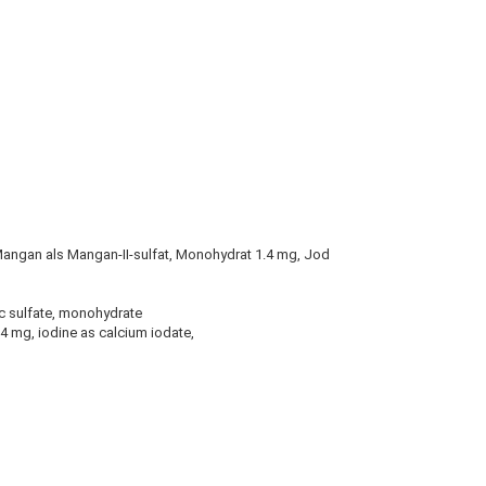
 Mangan als Mangan-II-sulfat, Monohydrat 1.4 mg, Jod
inc sulfate, monohydrate
 mg, iodine as calcium iodate,