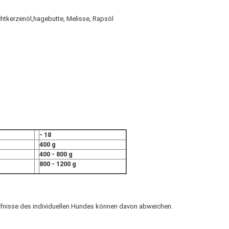
chtkerzenöl,hagebutte, Melisse, Rapsöl
- 18
400 g
400 - 800 g
800 - 1200 g
dürfnisse des individuellen Hundes können davon abweichen.