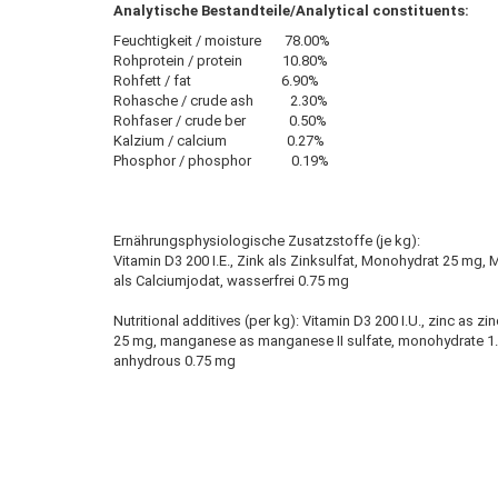
Analytische Bestandteile/Analytical constituents:
Feuchtigkeit / moisture 78.00%
Rohprotein / protein 10.80%
Rohfett / fat 6.90%
Rohasche / crude ash 2.30%
Rohfaser / crude ber 0.50%
Kalzium / calcium 0.27%
Phosphor / phosphor 0.19%
Ernährungsphysiologische Zusatzstoffe (je kg):
Vitamin D3 200 I.E., Zink als Zinksulfat, Monohydrat 25 mg,
als Calciumjodat, wasserfrei 0.75 mg
Nutritional additives (per kg): Vitamin D3 200 I.U., zinc as z
25 mg, manganese as manganese II sulfate, monohydrate 1.4
anhydrous 0.75 mg