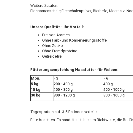
Weitere Zutaten:
Flohsamenschale,Eierschalenpulver, Bierhefe, Meersalz, Na
Unsere Qualität - Ihr Vorteil:
Frei von Aromen
Ohne Farb- und Konservierungsstoffe
Ohne Zucker
Ohne Fremdproteine
Getreidefrei
Fütterungsempfehlung Nassfutter für Welpen:
Mon.
- 3
- 6
5 kg
200 - 400 g
400 g
15 kg
400 - 800 g
400 - 1000 g
30 kg
800 - 1200 g
800 - 1600 g
Tagesportion auf 3-5 Rationen verteilen.
Bitte beachten: Es handelt sich hier um Richtwerte, die Be